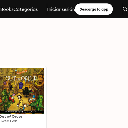
eBooks
Categorías
Iniciar sesión
Descarga la app
Out of Order
Hwee Goh