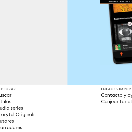
XPLORAR
ENLACES IMPOR
uscar
Contacto y a
ítulos
Canjear tarje
udio series
torytel Originals
utores
arradores