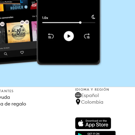
IDIOMA Y REGIÓN
TANTES
Español
yuda
Colombia
ta de regalo