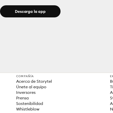
Descarga la app
COMPAÑÍA
E
Acerca de Storytel
B
Únete al equipo
T
Inversores
A
Prensa
S
Sostenibilidad
A
Whistleblow
N