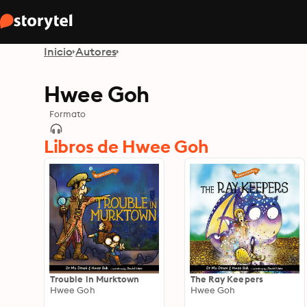
Inicio
Autores
Hwee Goh
Formato
Libros de Hwee Goh
Trouble in Murktown
The Ray Keepers
Hwee Goh
Hwee Goh