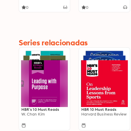
Michael E. Porter and
Michael E. Porter and
Thomas H. Lee, MD)
Thomas H. Lee, MD)
0
0
Series relacionadas
HBR's 10 Must Reads
HBR 10 Must Reads
W. Chan Kim
Harvard Business Review