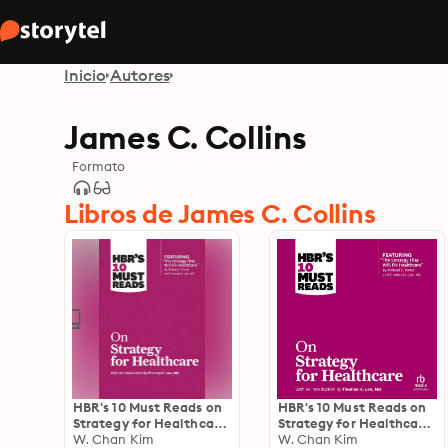
Inicio
Autores
James C. Collins
Formato
Libros de James C. Collins
HBR's 10 Must Reads on
HBR's 10 Must Reads on
Strategy for Healthcare
Strategy for Healthcare:
(featuring articles by
W. Chan Kim
(featuring articles by
W. Chan Kim