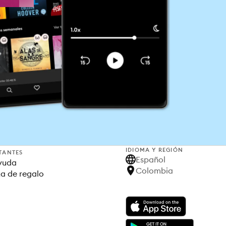
IDIOMA Y REGIÓN
TANTES
Español
yuda
Colombia
ta de regalo