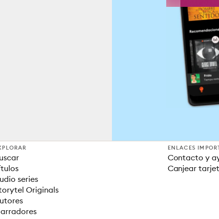
XPLORAR
ENLACES IMPOR
uscar
Contacto y a
ítulos
Canjear tarje
udio series
torytel Originals
utores
arradores