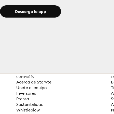
Descarga la app
COMPAÑÍA
E
Acerca de Storytel
B
Únete al equipo
T
Inversores
A
Prensa
S
Sostenibilidad
A
Whistleblow
N