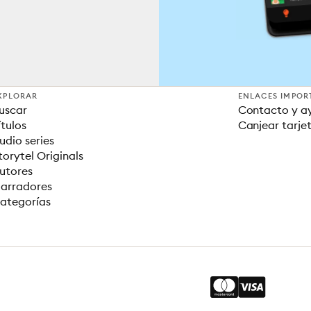
XPLORAR
ENLACES IMPOR
uscar
Contacto y a
ítulos
Canjear tarje
udio series
torytel Originals
utores
arradores
ategorías