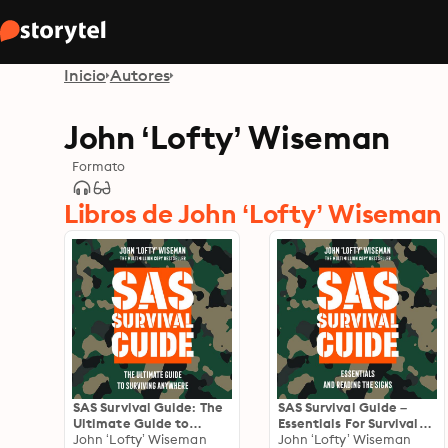
Inicio
Autores
John ‘Lofty’ Wiseman
Formato
Libros de John ‘Lofty’ Wiseman
SAS Survival Guide: The
SAS Survival Guide –
Ultimate Guide to
Essentials For Survival
Surviving Anywhere
John ‘Lofty’ Wiseman
and Reading the Signs:
John ‘Lofty’ Wiseman