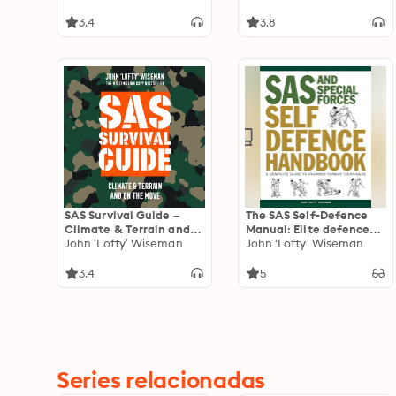
The Ultimate Guide to
Surviving Anywhere
3.4
3.8
SAS Survival Guide –
The SAS Self-Defence
Climate & Terrain and
Manual: Elite defence
On the Move: The
John ‘Lofty’ Wiseman
techniques for men and
John 'Lofty' Wiseman
Ultimate Guide to
women
Surviving Anywhere
3.4
5
Series relacionadas