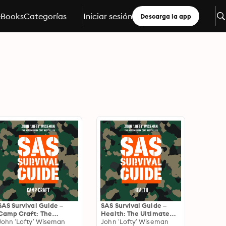
eBooks
Categorías
Iniciar sesión
Descarga la app
SAS Survival Guide –
SAS Survival Guide –
Camp Craft: The
Health: The Ultimate
Ultimate Guide to
John ‘Lofty’ Wiseman
Guide to Surviving
John ‘Lofty’ Wiseman