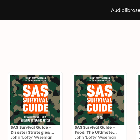
Audiolibros
SAS Survival Guide –
SAS Survival Guide –
Disaster Strategies;
Food: The Ultimate
Survival at Sea; and
John ‘Lofty’ Wiseman
Guide to Surviving
John ‘Lofty’ Wiseman