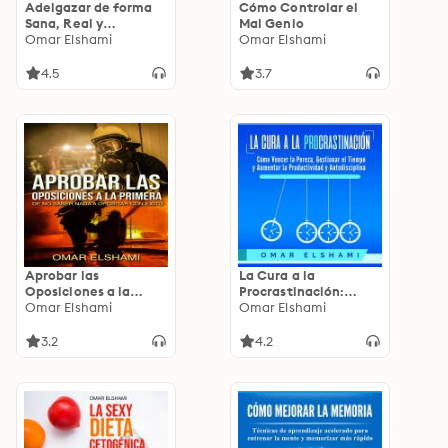
Adelgazar de forma
Cómo Controlar el
Sana, Real y
Mal Genio
Permanente: Los 11
Omar Elshami
Omar Elshami
Mitos sobre Bajar de
Peso y Perder Grasa
4.5
3.7
Aprobar las
La Cura a la
Oposiciones a la
Procrastinación:
primera: De no saber
Omar Elshami
Cómo Vencer la
Omar Elshami
nada a Opositar con
Pereza, Gestionar el
éxito
Tiempo y Aumentar la
3.2
4.2
Productividad y
Autodisciplina