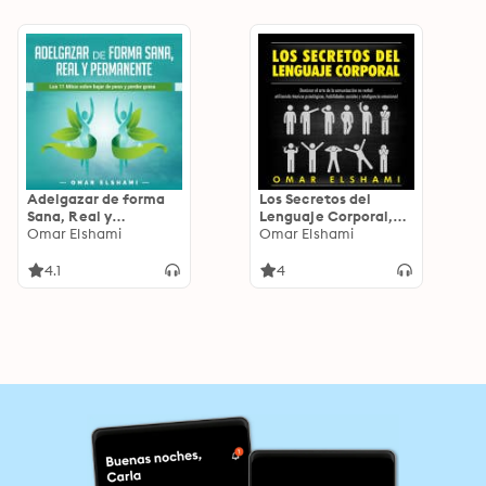
Adelgazar de forma
Los Secretos del
Sana, Real y
Lenguaje Corporal,
Permanente: Los 11
Omar Elshami
Dominar el Arte de la
Omar Elshami
Mitos sobre Bajar de
Comunicación No
Peso y Perder Grasa
Verbal utilizando
4.1
4
(Spanish Edition)
Técnicas Psicológicas,
Kindle Edition
Habilidades Sociales
y Inteligencia
Emocional