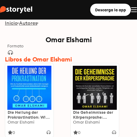
Descarga la app
Inicio
Autores
Omar Elshami
Formato
Libros de Omar Elshami
Die Heilung der
Die Geheimnisse der
Prokrastination: Wie
Körpersprache:
du Faulheit
Omar Elshami
Meistere die Kunst
Omar Elshami
überwindest, deine
der nonverbalen
Zeit managst und
Kommunikation mit
0
0
Produktivität sowie
psychologischen