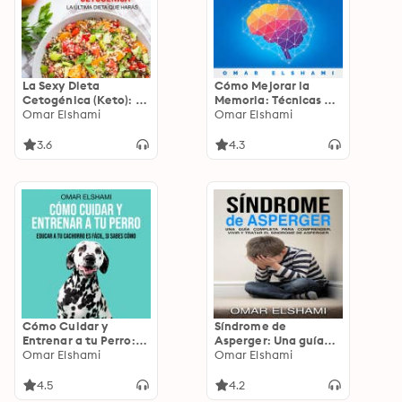
La Sexy Dieta
Cómo Mejorar la
Cetogénica (Keto): La
Memoria: Técnicas de
última dieta que
Omar Elshami
Aprendizaje
Omar Elshami
harás
Acelerado para
Entrenar la Mente y
3.6
4.3
Memorizar más
Rápido
Cómo Cuidar y
Síndrome de
Entrenar a tu Perro:
Asperger: Una guía
Educar a tu Cachorro
Omar Elshami
completa para
Omar Elshami
es fácil, si sabes cómo
comprender, vivir y
tratar el síndrome de
4.5
4.2
Asperger