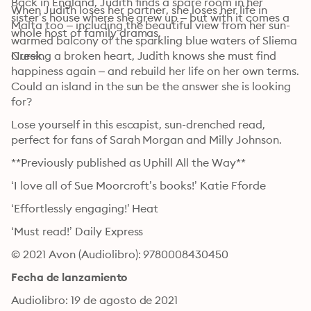
Back in England, Judith finds a spare room in her 
When Judith loses her partner, she loses her life in 
sister’s house where she grew up – but with it comes a 
Malta too – including the beautiful view from her sun-
whole host of family dramas.
warmed balcony of the sparkling blue waters of Sliema 
Creek.
Nursing a broken heart, Judith knows she must find 
happiness again – and rebuild her life on her own terms. 
Could an island in the sun be the answer she is looking 
for?
Lose yourself in this escapist, sun-drenched read, 
perfect for fans of Sarah Morgan and Milly Johnson.
**Previously published as Uphill All the Way**
‘I love all of Sue Moorcroft’s books!’ Katie Fforde
‘Effortlessly engaging!’ Heat
‘Must read!’ Daily Express
© 2021 Avon (Audiolibro): 9780008430450
Fecha de lanzamiento
Audiolibro: 19 de agosto de 2021