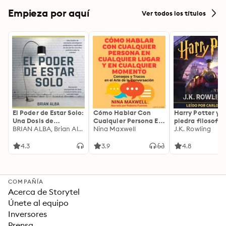
Empieza por aquí
Ver todos los títulos
El Poder de Estar Solo:
Cómo Hablar Con
Harry Potter y l
Una Dosis de
Cualquier Persona En
piedra filosofal
Motivación
BRIAN ALBA, Brian Alba
Cualquier Lugar Y En
Nina Maxwell
J.K. Rowling
Acompañada de
Cualquier Momento
Ideas Revolucionarias
4.3
3.9
4.8
Para una Vida Mejor
COMPAÑÍA
Acerca de Storytel
Únete al equipo
Inversores
Prensa