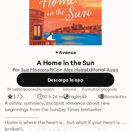
Avance
A Home in the Sun
Por
Sue Moorcroft
Con
Alex Hogg
Editorial
Avon
Descarga la app
39 calificaciones
Duración
Idioma
Formato
Categoría
3.7
10 h 26 m
Inglés
Romántica
A sunny, summery, escapist romance about new 
beginnings from the Sunday Times bestseller.

_____________

Home is where the heart is…but what if your heart is 
broken?
