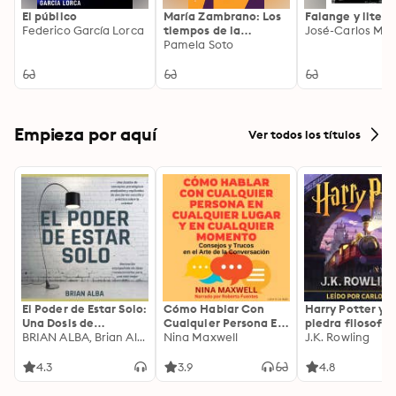
El público
María Zambrano: Los
Falange y litera
Federico García Lorca
tiempos de la
José-Carlos Mai
democracia
Pamela Soto
Empieza por aquí
Ver todos los títulos
El Poder de Estar Solo:
Cómo Hablar Con
Harry Potter y l
Una Dosis de
Cualquier Persona En
piedra filosofal
Motivación
BRIAN ALBA, Brian Alba
Cualquier Lugar Y En
Nina Maxwell
J.K. Rowling
Acompañada de
Cualquier Momento
Ideas Revolucionarias
4.3
3.9
4.8
Para una Vida Mejor