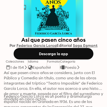
Asi que pasen cinco años
Por
Federico García Lorca
Editorial
Saga Egmont
Descarga la app
Colecciones
Idioma
Formato
Categoría
1 de 154
Español
Poesía
Así que pasen cinco años se considera, junto con El 
Público y Comedia sin título, como una de las obras 
integrantes del tríptico "Teatro Imposible" de Federico 
García Lorca. En ella, el autor nos acerca a una historia 
de amor y muerte, pasada por el filtro del surrealismo y 
Federico García Lorca es un poeta y dramaturgo 
dividida en cinco actos. 
español nacido en Granada en 1936. Es uno de los 
mayores exponentes de la Generación del 27, que 