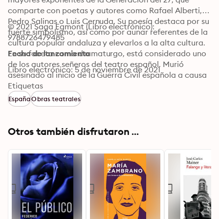
comparte con poetas y autores como Rafael Alberti, 
Pedro Salinas o Luis Cernuda. Su poesía destaca por su 
© 2021 Saga Egmont (Libro electrónico): 
fuerte simbolismo, así como por aunar referentes de la 
9788726479485
cultura popular andaluza y elevarlos a la alta cultura. 
En su faceta como dramaturgo, está considerado uno 
Fecha de lanzamiento
de los autores señeros del teatro español. Murió 
Libro electrónico: 5 de noviembre de 2021
asesinado al inicio de la Guerra Civil española a causa 
de su condición sexual y su ideología.
Etiquetas
España
Obras teatrales
Otros también disfrutaron ...