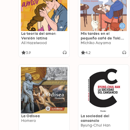
La teoría del amor:
Mis tardes en el
Versión latina
pequeño café de Tokio:
Ali Hazelwood
La gran maestra del
Michiko Aoyama
healing fiction japonés
3.9
4.2
La Odisea
La sociedad del
Homero
cansancio
Byung-Chul Han