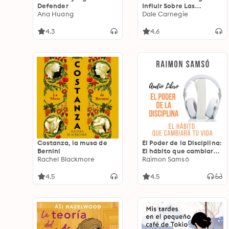
Defender
Influir Sobre Las
Ana Huang
Personas (Condensado)
Dale Carnegie
[How to Win Friends and
Influence People
4.3
4.6
(Abridged)]
Costanza, la musa de
El Poder de la Disciplina:
Bernini
El hábito que cambiará
Rachel Blackmore
tu vida
Raimon Samsó
4.5
4.5