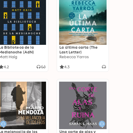
La Biblioteca de la
La última carta (The
Medianoche (AdN)
Last Letter)
Matt Haig
Rebecca Yarros
4.2
4.3
La melancolía de los
Una corte de alas y