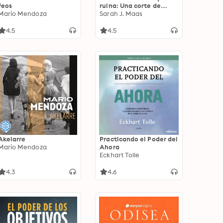
feos
ruina: Una corte de
Mario Mendoza
rosas y espinas 3
Sarah J. Maas
4.5
4.5
Akelarre
Practicando el Poder del
Mario Mendoza
Ahora
Eckhart Tolle
4.3
4.6