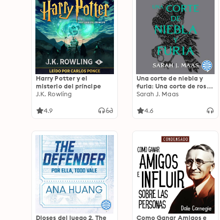
Harry Potter y el
Una corte de niebla y
misterio del príncipe
furia: Una corte de rosas
J.K. Rowling
y espinas 2
Sarah J. Maas
4.9
4.6
Dioses del juego 2. The
Como Ganar Amigos e