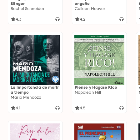
Slinger
engaño
Rachel Schneider
Colleen Hoover
4.3
4.2
La importancia de morir
Piense y Hagase Rico
a tiempo
Napoleon Hill
Mario Mendoza
4.1
4.5