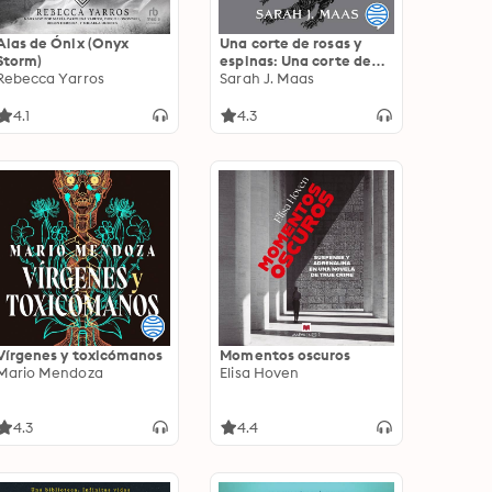
Alas de Ónix (Onyx
Una corte de rosas y
Storm)
espinas: Una corte de
Rebecca Yarros
rosas y espinas 1
Sarah J. Maas
4.1
4.3
Vírgenes y toxicómanos
Momentos oscuros
Mario Mendoza
Elisa Hoven
4.3
4.4