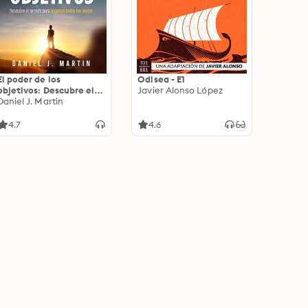
El poder de los
Odisea - E1
objetivos: Descubre el
Javier Alonso López
secreto para alcanzar
Daniel J. Martin
todas tus metas
4.7
4.6