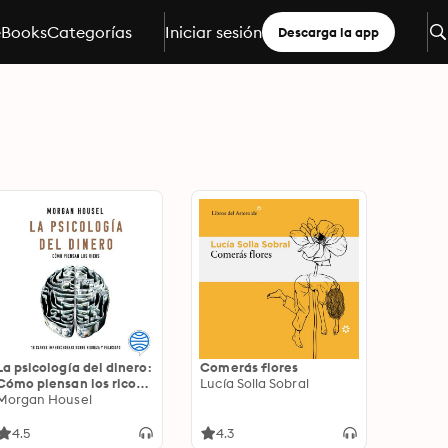
eBooks
Categorías
Iniciar sesión
Descarga la app
La psicología del dinero:
Comerás flores
Cómo piensan los ricos:
Lucía Solla Sobral
18 claves imperecederas
Morgan Housel
sobre riqueza y felicidad
4.5
4.3