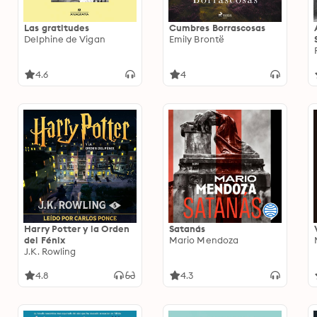
Las gratitudes
Cumbres Borrascosas
Delphine de Vigan
Emily Brontë
4.6
4
Harry Potter y la Orden
Satanás
del Fénix
Mario Mendoza
J.K. Rowling
4.8
4.3