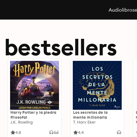
Audiolibros
bestsellers
Harry Potter y la piedra
Los secretos de la
filosofal
mente millonaria
J.K. Rowling
T. Harv Eker
4.8
4.4