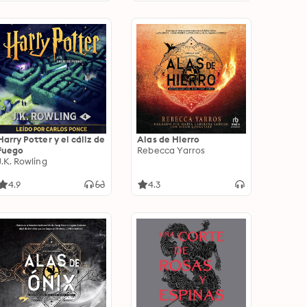
Harry Potter y el cáliz de
Alas de Hierro
fuego
Rebecca Yarros
J.K. Rowling
4.9
4.3