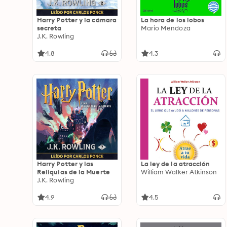
Harry Potter y la cámara
La hora de los lobos
secreta
Mario Mendoza
J.K. Rowling
4.8
4.3
Harry Potter y las
La ley de la atracción
Reliquias de la Muerte
William Walker Atkinson
J.K. Rowling
4.9
4.5