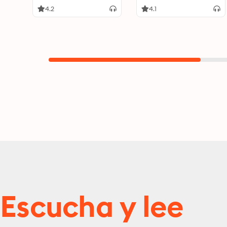
4.2
4.1
Escucha y lee