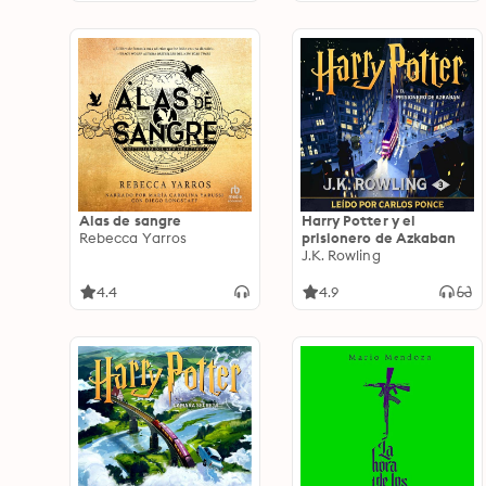
Alas de sangre
Harry Potter y el
Rebecca Yarros
prisionero de Azkaban
J.K. Rowling
4.4
4.9