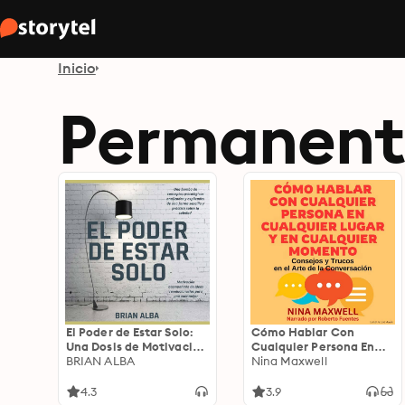
Inicio
Permanent 
El Poder de Estar Solo:
Cómo Hablar Con
Una Dosis de Motivación
Cualquier Persona En
Acompañada de Ideas
BRIAN ALBA
Cualquier Lugar Y En
Nina Maxwell
Revolucionarias Para
Cualquier Momento
una Vida Mejor
4.3
3.9