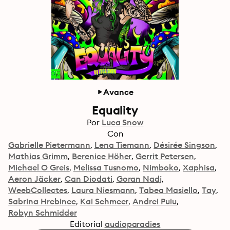
Avance
Equality
Por
Luca Snow
Con
Gabrielle Pietermann
Lena Tiemann
Désirée Singson
Mathias Grimm
Berenice Höher
Gerrit Petersen
Michael O Greis
Melissa Tusnomo
Nimboko
Xaphisa
Aeron Jäcker
Can Diodati
Goran Nadj
WeebCollectes
Laura Niesmann
Tabea Masiello
Tay
Sabrina Hrebinec
Kai Schmeer
Andrei Puiu
Robyn Schmidder
Editorial
audioparadies