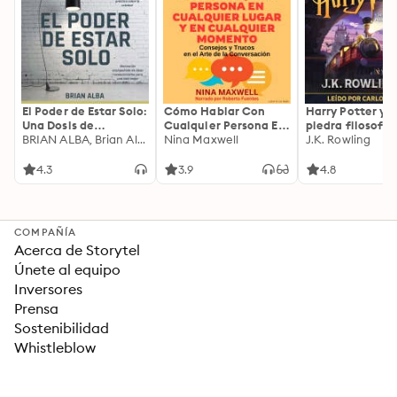
El Poder de Estar Solo:
Cómo Hablar Con
Harry Potter y l
Una Dosis de
Cualquier Persona En
piedra filosofal
Motivación
BRIAN ALBA, Brian Alba
Cualquier Lugar Y En
Nina Maxwell
J.K. Rowling
Acompañada de
Cualquier Momento
Ideas Revolucionarias
4.3
3.9
4.8
Para una Vida Mejor
COMPAÑÍA
Acerca de Storytel
Únete al equipo
Inversores
Prensa
Sostenibilidad
Whistleblow