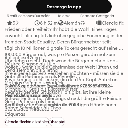
Descarga la app
3 calificaciones
Duración
Idioma
Formato
Categoría
5
8 h 52 m
Alemán
Ciencia ficc
Frieden oder Freiheit? Ihr habt die Wahl! Eines Tages 
erwacht Lilia urplötzlich ohne jegliche Erinnerung in der 
fremden Stadt Equality. Deren Bürgermeister teilt 
täglich 10 Millionen digitale Tokens gerecht auf seine 
100.000 Bürger auf, was pro Person gerade mal zum 
Rollenbesetzung : 

Überleben reicht. Doch wenn die Bürger mehr als das 
Désirée Singson als Lilia 

wollen - wenn sie die Geheimnisse der Welt lüften und 
Lena Tiemann als Siletha

ihre eigene Existenz verstehen möchten - müssen sie die 
Gabrielle Pietermann als Myrielle 

Bevölkerungszahl senken, um den Pro-Kopf-Anteil an 
Mathias Grimm als Warleck

Tokens zu erhöhen. Das Einzige, was Lilia in dieser 
© 2023 audioparadies (Audiolibro): 9783987477324
Michael O. Greis als Bürgermeister 

beängstigenden Situation Halt gibt, ist ihre kleine 
Melissa Tusnumo als Nova 

Fecha de lanzamiento
Schwester Siletha. Allerdings streckt die größte Feindin 
Gerrit Petersen als Limus 

der Stadt, die Gier, bereits ihre blutigen Hände nach 
Audiolibro: 1 de noviembre de 2023
Robyn Schmidder als Theo 

den beiden Mädchen aus.
Berenice Höher als Fire

Etiquetas
Nimboko als Hugo 

Ciencia ficción distópica
Distopía
NELIJN als Cat
