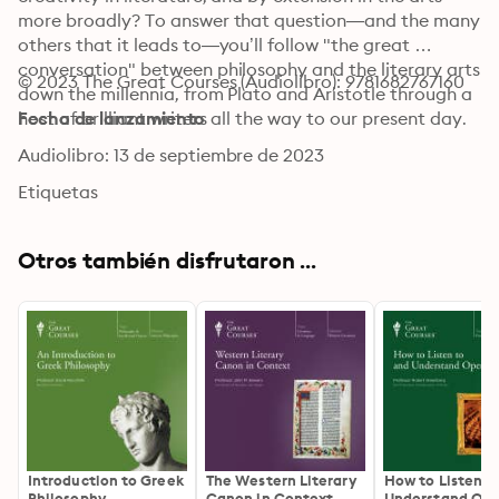
more broadly? To answer that question—and the many 
others that it leads to—you’ll follow "the great 
conversation" between philosophy and the literary arts 
© 2023 The Great Courses (Audiolibro): 9781682767160
down the millennia, from Plato and Aristotle through a 
host of brilliant writers all the way to our present day.
Fecha de lanzamiento
Audiolibro: 13 de septiembre de 2023
Etiquetas
Otros también disfrutaron ...
Introduction to Greek
The Western Literary
How to Listen t
Philosophy
Canon in Context
Understand Op