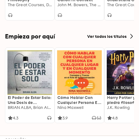
The Great Courses, David Roochnik
John M. Bowers, The Great Courses
Empieza por aquí
Ver todos los títulos
El Poder de Estar Solo:
Cómo Hablar Con
Harry Potter y l
Una Dosis de
Cualquier Persona En
piedra filosofal
Motivación
BRIAN ALBA, Brian Alba
Cualquier Lugar Y En
Nina Maxwell
J.K. Rowling
Acompañada de
Cualquier Momento
Ideas Revolucionarias
4.3
3.9
4.8
Para una Vida Mejor