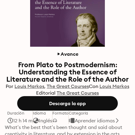
Avance
From Plato to Postmodernism:
Understanding the Essence of
Literature and the Role of the Author
Por
Louis Markos
The Great Courses
Con
Louis Markos
Editorial
The Great Courses
Descarga la app
Duración
Idioma
Formato
Categoría
12 h 14 m
Inglés
Aprender idiomas
What’s the best that’s been thought and said about 
creativity in literature, and by extension in the arts 