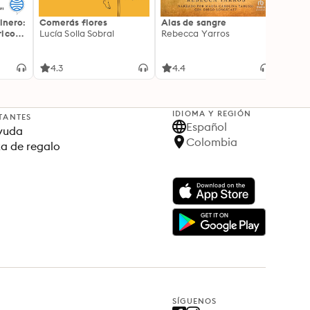
inero:
Comerás flores
Alas de sangre
Harry 
icos:
Lucía Solla Sobral
Rebecca Yarros
prisi
ederas
J.K. R
licidad
4.3
4.4
4.9
IDIOMA Y REGIÓN
TANTES
Español
yuda
Colombia
ta de regalo
SÍGUENOS