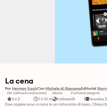
La cena
Por
Herman Koch
Con
Michele di Giacomo
Editorial
Story
239 calificaciones
Duración
Idioma
Formato
Categoría
3.6
7 h 10 m
Italiano
Novelas
Due coppie sono a cena in un ristorante di lusso. Chiacch