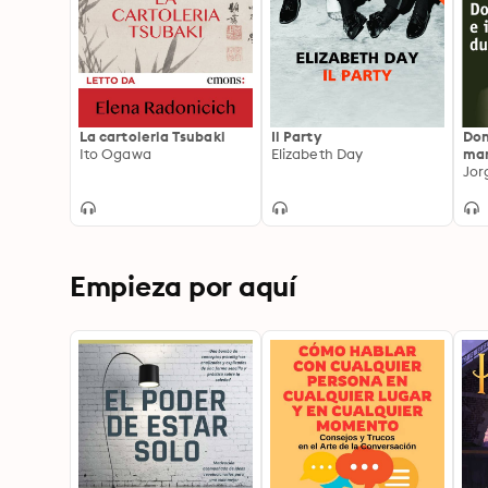
La cartoleria Tsubaki
Il Party
Don
Ito Ogawa
Elizabeth Day
mar
Jor
Empieza por aquí