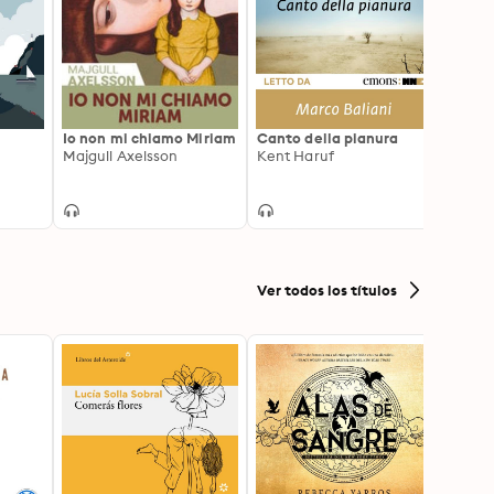
Io non mi chiamo Miriam
Canto della pianura
L'anim
Majgull Axelsson
Kent Haruf
Alba 
Ver todos los títulos