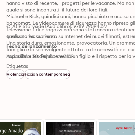
hanno visto di recente, i progetti per le vacanze. Ma non 
quale si sono incontrati: il futuro dei loro figli.

Michael e Rick, quindici anni, hanno picchiato e ucciso u
bancomat. Le videocamere di sicurezza hanno ripreso gli 
© 2019 Storyside (Audiolibro): 9789179094027
televisione. I due ragazzi non sono stati ancora identific
qualcuno ha scaricato su Internet dei nuovi filmati, es
Traductores: G. Testa
Una storia dura, emozionante, provocatoria. Un dramma 
Fecha de lanzamiento
famiglia e lo sconvolgente attrito tra le necessità del cuo
impossibile tra l’amore verso un figlio e il rispetto per la v
Audiolibro: 30 de julio de 2019
Etiquetas
Violencia
Ficción contemporánea