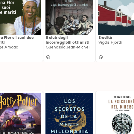
a Flor e i suoi due
Il club degli
Eredità
iti
incorreggibili ottimisti
Vigdis Hjorth
ge Amado
Guenassia Jean-Michel