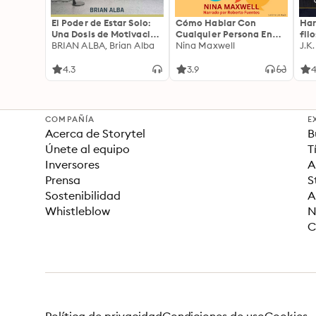
El Poder de Estar Solo:
Cómo Hablar Con
Har
Una Dosis de Motivación
Cualquier Persona En
fil
Acompañada de Ideas
BRIAN ALBA, Brian Alba
Cualquier Lugar Y En
Nina Maxwell
J.K
Revolucionarias Para
Cualquier Momento
una Vida Mejor
4.3
3.9
4
COMPAÑÍA
E
Acerca de Storytel
B
Únete al equipo
T
Inversores
A
Prensa
S
Sostenibilidad
A
Whistleblow
N
C
Política de privacidad
Condiciones de uso
Cookies