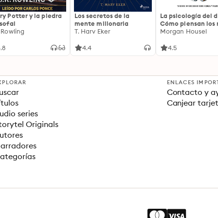
ry Potter y la piedra
Los secretos de la
La psicología del d
osofal
mente millonaria
Cómo piensan los r
. Rowling
T. Harv Eker
18 claves imperec
Morgan Housel
sobre riqueza y fe
.8
4.4
4.5
XPLORAR
ENLACES IMPOR
uscar
Contacto y a
ítulos
Canjear tarje
udio series
torytel Originals
utores
arradores
ategorías