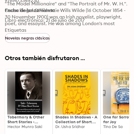
9781473349230
"The Model Millionaire" and "The Portrait of Mr. W. H.". 
Oscar Fingal O'Flahertie Wills Wilde (16 October 1854 - 
Fecha de lanzamiento
30 November 1900) was an Irish novelist, playwright, 
Libro electrónico: 21 de julio de 2017
poet, and essayist. He was among London's most 
popular playwrights in the early 1890s, gaining 
Etiquetas
considerable renown for his novel "The Picture of 
Novelas negras clásicas
Dorian Gray" (1890). Other notable works by this author 
include: "The Ballad of Reading Gaol" (1898), "The 
Importance of Being Earnest" (1895), and "Salome" 
Otros también disfrutaron ...
(1891). Read & Co. Classics is proudly republishing this 
classic letter now in a new edition complete with a 
specially-commissioned new biography of the author.
Tobermory & Other
Shades in Shadows - A
One for Sorrow,
Short Stories -
Collection of Short
for Joy
Volume 2: "He is one
Hector Munro Saki
Stories
Dr. Usha Sridhar
Tino De Sa
of those people who