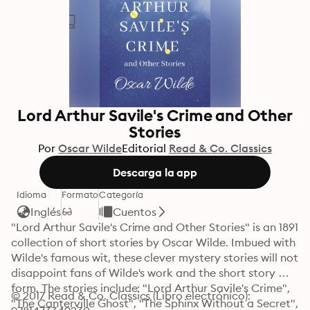
Lord Arthur Savile's Crime and Other
Stories
Por
Oscar Wilde
Editorial
Read & Co. Classics
Descarga la app
Idioma
Formato
Categoría
Inglés
Cuentos
"Lord Arthur Savile's Crime and Other Stories" is an 1891 
collection of short stories by Oscar Wilde. Imbued with 
Wilde's famous wit, these clever mystery stories will not 
disappoint fans of Wilde's work and the short story 
form. The stories include: "Lord Arthur Savile's Crime", 
© 2017 Read & Co. Classics (Libro electrónico): 
"The Canterville Ghost", "The Sphinx Without a Secret", 