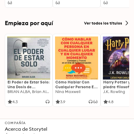
would be enormously
improved by death."
Empieza por aquí
Ver todos los títulos
El Poder de Estar Solo:
Cómo Hablar Con
Harry Potter y l
Una Dosis de
Cualquier Persona En
piedra filosofal
Motivación
BRIAN ALBA, Brian Alba
Cualquier Lugar Y En
Nina Maxwell
J.K. Rowling
Acompañada de
Cualquier Momento
Ideas Revolucionarias
4.3
3.9
4.8
Para una Vida Mejor
COMPAÑÍA
Acerca de Storytel