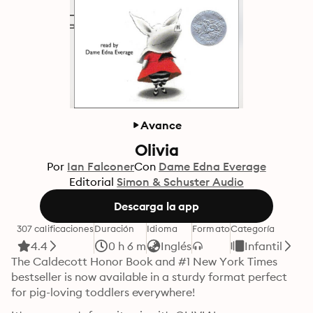
Avance
Olivia
Por
Ian Falconer
Con
Dame Edna Everage
Editorial
Simon & Schuster Audio
Descarga la app
307 calificaciones
Duración
Idioma
Formato
Categoría
4.4
0 h 6 m
Inglés
Infantil
The Caldecott Honor Book and #1 New York Times 
bestseller is now available in a sturdy format perfect 
for pig-loving toddlers everywhere!