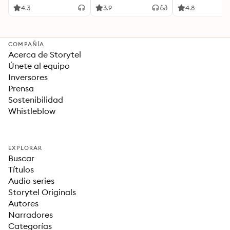
Ideas Revolucionarias
4.3
3.9
4.8
Para una Vida Mejor
COMPAÑÍA
Acerca de Storytel
Únete al equipo
Inversores
Prensa
Sostenibilidad
Whistleblow
EXPLORAR
Buscar
Títulos
Audio series
Storytel Originals
Autores
Narradores
Categorías