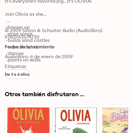
It's everyone's favorite pig...it's OLIVIA!

Join Olivia as she...

-dresses up

© 2009 Simon & Schuster Audio (Audiolibro): 
 -sings songs

9780743574730
 -builds sand castles

 -naps (maybe)

Fecha de lanzamiento
 -dances

Audiolibro: 6 de enero de 2009
 -paints on walls

 -and—whew!—

Etiquetas
De 3 a 6 años
...finally goes to sleep at last.
Otros también disfrutaron ...