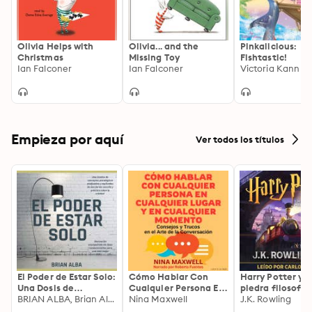
Olivia Helps with
Olivia... and the
Pinkalicious:
Christmas
Missing Toy
Fishtastic!
Ian Falconer
Ian Falconer
Victoria Kann
Empieza por aquí
Ver todos los títulos
El Poder de Estar Solo:
Cómo Hablar Con
Harry Potter y l
Una Dosis de
Cualquier Persona En
piedra filosofal
Motivación
BRIAN ALBA, Brian Alba
Cualquier Lugar Y En
Nina Maxwell
J.K. Rowling
Acompañada de
Cualquier Momento