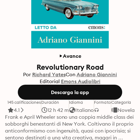
Avance
Revolutionary Road
Por
Richard Yates
Con
Adriano Giannini
Editorial
Emons Audiolibri
Descarga la app
145 calificaciones
Duración
Idioma
Formato
Categoría
4.1
12 h 42 m
Italiano
Novelas
Frank e April Wheeler sono una coppia middle class dei 
sobborghi benestanti di New York. Coltivano il proprio 
anticonformismo con ingenuità, quasi con ipocrisia; si 
sentono destinati a una vita creativa, magari in 