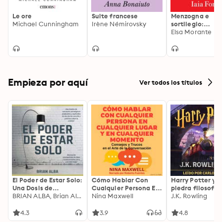
Le ore
Suite francese
Menzogna e
Michael Cunningham
Irène Némirovsky
sortilegio:
Introduzione di
Elsa Morante
Donatella Di
Pietrantonio
Empieza por aquí
Ver todos los títulos
El Poder de Estar Solo:
Cómo Hablar Con
Harry Potter y l
Una Dosis de
Cualquier Persona En
piedra filosofal
Motivación
BRIAN ALBA, Brian Alba
Cualquier Lugar Y En
Nina Maxwell
J.K. Rowling
Acompañada de
Cualquier Momento
Ideas Revolucionarias
4.3
3.9
4.8
Para una Vida Mejor