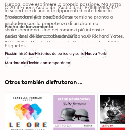
Europa, dove esprimere la propria passione. Ma sotto 
© 2018 Emons Audiolibri (Audiolibro): 9788869863424
la superficie di una vita apparentemente felice la 
giovane famiglia nasconde una tensione pronta a 
Traductores: Adriana Dell’Orto
esplodere con la prepotenza di un dramma 
Fecha de lanzamiento
shakespeariano. Uno dei romanzi più intensi e 
penetranti della narrativa americana.© Richard Yates, 
Audiolibro: 25 de octubre de 2018
1961, 1989 Tutti i diritti riservati. © minimum fax, 2003, 
Etiquetas
2009, 2017 Per l’audiolibro: © 2018 Emons Italia S.r.l.
Ficción histórica
Historias de película y serie
Nueva York
Matrimonio
Ficción contemporánea
Otros también disfrutaron ...