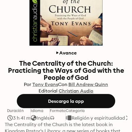
Avance
The Centrality of the Church:
Practicing the Ways of God with the
People of God
Por
Tony Evans
Con
Bill Andrew Quinn
Editorial
Christian Audio
Descarga la app
Duración
Idioma
Formato
Categoría
3 h 41 m
Inglés
Religión y espiritualidad
The Centrality of the Church is the latest book in 
Kingdom Pastor's Library, a new series of books that 