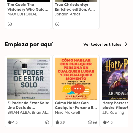
Tim Cook: The
True Christianity:
Visionary Who Guided
Enriched edition. A
Apple After the
MAX EDITORIAL
Treatise on Sincere
Johann Arndt
Death of Steve Jobs
Repentence, True
Faith, the Holy Walk
of the True Christian,
Etc
Empieza por aquí
Ver todos los títulos
El Poder de Estar Solo:
Cómo Hablar Con
Harry Potter y l
Una Dosis de
Cualquier Persona En
piedra filosofal
Motivación
BRIAN ALBA, Brian Alba
Cualquier Lugar Y En
Nina Maxwell
J.K. Rowling
Acompañada de
Cualquier Momento
Ideas Revolucionarias
4.3
3.9
4.8
Para una Vida Mejor