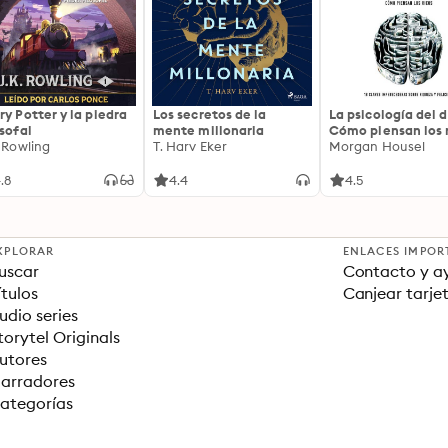
ry Potter y la piedra
Los secretos de la
La psicología del d
osofal
mente millonaria
Cómo piensan los r
. Rowling
T. Harv Eker
18 claves imperec
Morgan Housel
sobre riqueza y fe
.8
4.4
4.5
XPLORAR
ENLACES IMPOR
uscar
Contacto y a
ítulos
Canjear tarje
udio series
torytel Originals
utores
arradores
ategorías