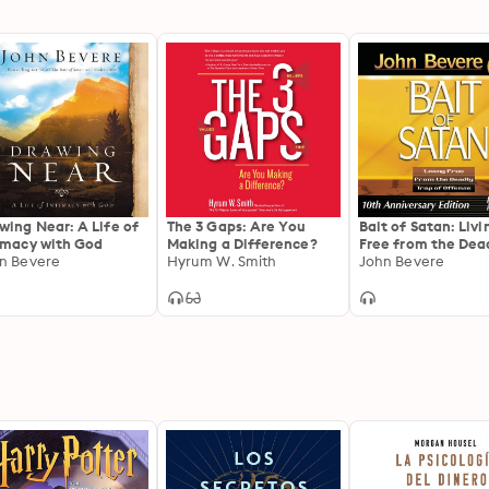
wing Near: A Life of
The 3 Gaps: Are You
Bait of Satan: Livi
imacy with God
Making a Difference?
Free from the Dea
n Bevere
Hyrum W. Smith
Trap of Offense
John Bevere