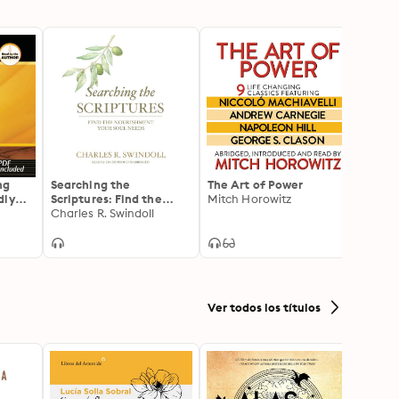
ng
Searching the
The Art of Power
Maste
dly
Scriptures: Find the
Mitch Horowitz
Media
Nourishment Your Soul
Charles R. Swindoll
Embra
Needs
Micro
Ver todos los títulos