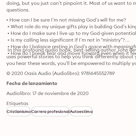
doing, but you just can’t pinpoint it. Most of us want to 
questions.
• How can I be sure I’m not missing God’s will for me?

 • What role do my unique gifts play in building God’s ki
 • How do I make sure I live up to my God-given potential
 • Is my calling less significant if I’m not in “ministry”?

 • How do I balance resting in God’s grace with meaningfu
 In this profound audio book, best-selling author John Bev
 • How do I break fear and move forward even when it fee
uses powerful stories to help you think differently about 
you hear these words, you’ll be empowered to multiply yo
© 2020 Oasis Audio (Audiolibro): 9781645552789
Fecha de lanzamiento
Audiolibro: 17 de noviembre de 2020
Etiquetas
Cristianismo
Carrera profesional
Autoestima