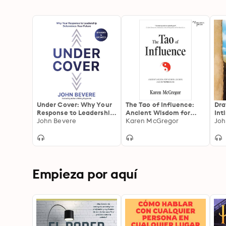
Under Cover: Why Your
The Tao of Influence:
Dra
Response to Leadership
Ancient Wisdom for
Int
Determines Your Future
John Bevere
Modern Leaders and
Karen McGregor
Joh
Entrepreneurs
Empieza por aquí