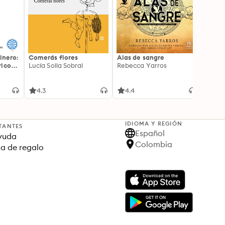
inero:
Comerás flores
Alas de sangre
Harry 
icos:
Lucía Solla Sobral
Rebecca Yarros
prisi
ederas
J.K. R
licidad
4.3
4.4
4.9
IDIOMA Y REGIÓN
TANTES
Español
yuda
Colombia
ta de regalo