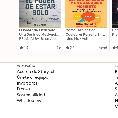
El Poder de Estar Solo:
Cómo Hablar Con
Har
Una Dosis de Motivación
Cualquier Persona En
fil
Acompañada de Ideas
BRIAN ALBA, Brian Alba
Cualquier Lugar Y En
Nina Maxwell
J.K
Revolucionarias Para
Cualquier Momento
una Vida Mejor
4.3
3.9
4
COMPAÑÍA
E
Acerca de Storytel
B
Únete al equipo
T
Inversores
A
Prensa
S
Sostenibilidad
A
Whistleblow
N
C