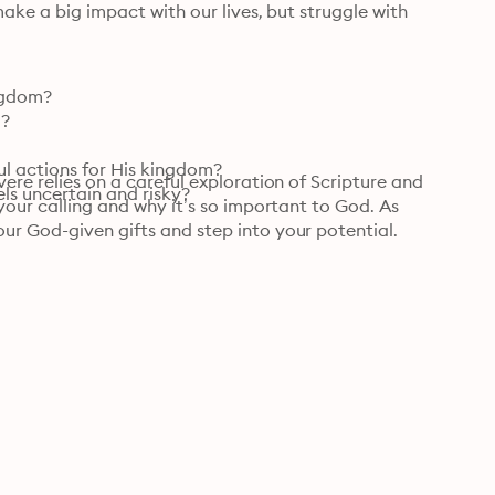
make a big impact with our lives, but struggle with 
ngdom?

?

l actions for His kingdom?

ere relies on a careful exploration of Scripture and 
ls uncertain and risky?
your calling and why it’s so important to God. As 
ur God-given gifts and step into your potential.