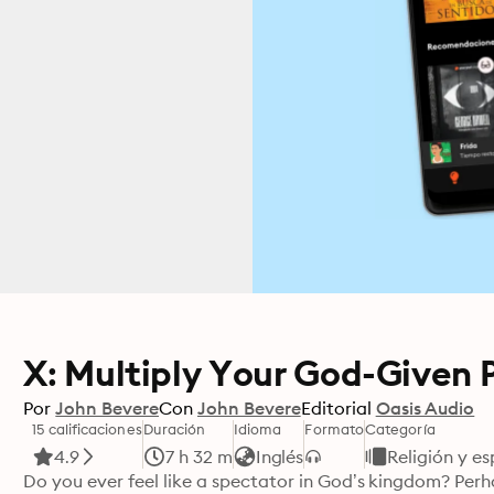
X: Multiply Your God-Given 
Por
John Bevere
Con
John Bevere
Editorial
Oasis Audio
15 calificaciones
Duración
Idioma
Formato
Categoría
4.9
7 h 32 m
Inglés
Religión y es
Do you ever feel like a spectator in God’s kingdom? Per