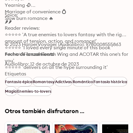
Yearning 🥀

Marriage of convenience 💍

Spice:

Slow burn romance 🔥
🌶️🌶️

Reader reviews:

⭐️⭐️⭐️⭐️⭐️ ‘A true enemies to lovers fantasy with the right 
amount of tension, action, and romance!’

© 2023 HarperVoyager (Audiolibro): 9780008555863
⭐️⭐️⭐️⭐️⭐️ ‘I loved every single minute of this book ‘

⭐️⭐️⭐️⭐️⭐️ ‘Fans of Fourth Wing and ACOTAR this one's for 
Fecha de lanzamiento
you’

Audiolibro: 12 de octubre de 2023
⭐️⭐️⭐️⭐️⭐️ ‘delivers on all the hype surrounding it’
Etiquetas
Fantasía épica
Romantasy
Adictivas
Romántico
Fantasía histórica
Magia
Enemies-to-lovers
Otros también disfrutaron ...