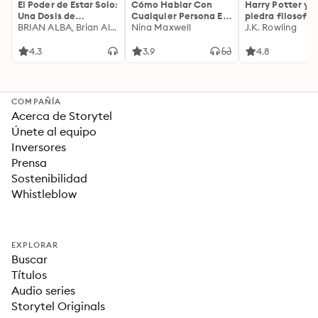
El Poder de Estar Solo:
Cómo Hablar Con
Harry Potter y l
Una Dosis de
Cualquier Persona En
piedra filosofal
Motivación
BRIAN ALBA, Brian Alba
Cualquier Lugar Y En
Nina Maxwell
J.K. Rowling
Acompañada de
Cualquier Momento
Ideas Revolucionarias
4.3
3.9
4.8
Para una Vida Mejor
COMPAÑÍA
Acerca de Storytel
Únete al equipo
Inversores
Prensa
Sostenibilidad
Whistleblow
EXPLORAR
Buscar
Títulos
Audio series
Storytel Originals