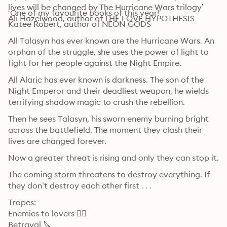
lives will be changed by The Hurricane Wars trilogy’

‘One of my favourite books of this year!’

Ali Hazelwood, author of THE LOVE HYPOTHESIS
Katee Robert, author of NEON GODS
All Talasyn has ever known are the Hurricane Wars. An 
orphan of the struggle, she uses the power of light to 
fight for her people against the Night Empire.
All Alaric has ever known is darkness. The son of the 
Night Emperor and their deadliest weapon, he wields 
terrifying shadow magic to crush the rebellion.
Then he sees Talasyn, his sworn enemy burning bright 
across the battlefield. The moment they clash their 
lives are changed forever.
Now a greater threat is rising and only they can stop it.
The coming storm threatens to destroy everything. If 
they don’t destroy each other first . . .
Tropes:

Enemies to lovers ❤️‍🔥

Betrayal 🔪
