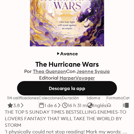
Avance
The Hurricane Wars
Por
Thea Guanzon
Con
Jeanne Syquia
Editorial
HarperVoyager
Descarga la app
114 calificaciones
Colecciones
Duración
Idioma
Formato
Categ
3.8
1 de 6
16 h 31 m
Inglés
Fa
THE TOP 5 SUNDAY TIMES BESTSELLING ENEMIES-TO 
LOVERS FANTASY THAT WILL TAKE THE WORLD BY 
STORM

‘I physically could not stop reading! Mark my words: 