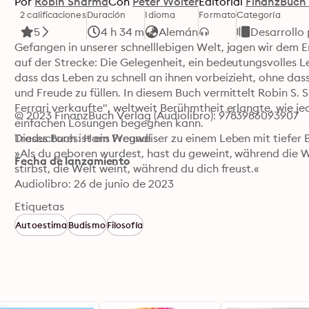
Por
Robin Sharma
Con
Peter Wolter
Editorial
FinanzBuch 
2 calificaciones
Duración
Idioma
Formato
Categoría
5
4 h 34 m
Alemán
Desarrollo 
Gefangen in unserer schnelllebigen Welt, jagen wir dem Er
auf der Strecke: Die Gelegenheit, ein bedeutungsvolles L
dass das Leben zu schnell an ihnen vorbeizieht, ohne das
und Freude zu füllen. In diesem Buch vermittelt Robin S. 
Ferrari verkaufte", weltweit Berühmtheit erlangte, wie 
© 2023 FinanzBuch Verlag (Audiolibro): 9783986093907
einfachen Lösungen begegnen kann.

Dieses Buch ist ein Wegweiser zu einem Leben mit tiefer
Traductores: Hans Freundl
»Als du geboren wurdest, hast du geweint, während die We
Fecha de lanzamiento
stirbst, die Welt weint, während du dich freust.«
Audiolibro: 26 de junio de 2023
Etiquetas
Autoestima
Budismo
Filosofía