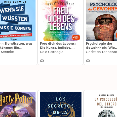
n Sie wüssten, was
Freu dich des Lebens:
Psychologie der
 können: Ein
Die Kunst, beliebt,
Gewohnheit: Wie
erhaltsamer
k Schmidt
erfolgreich und
Dale Carnegie
Gewohnheiten
Christian Tannenb
ivations-Ratgeber
glücklich zu werden
funktionieren und
Sie Ihr Leben daue
verändern