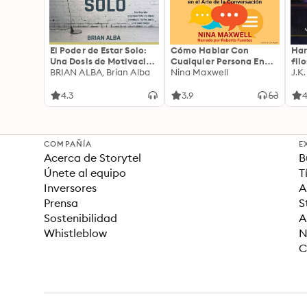
El Poder de Estar Solo:
Cómo Hablar Con
Har
Una Dosis de Motivación
Cualquier Persona En
fil
Acompañada de Ideas
BRIAN ALBA, Brian Alba
Cualquier Lugar Y En
Nina Maxwell
J.K
Revolucionarias Para
Cualquier Momento
una Vida Mejor
4.3
3.9
4
COMPAÑÍA
E
Acerca de Storytel
B
Únete al equipo
T
Inversores
A
Prensa
S
Sostenibilidad
A
Whistleblow
N
C