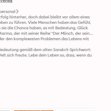
Verlag
personal
folg hinterher, doch dabei bleibt vor allem eines 
eben zu führen. Viele Menschen haben das Gefühl, 
s sie die Chance haben, es mit Bedeutung, Glück 
Sharma, der mit seiner Reihe "Der Mönch, der seinen 
jeder den komplexesten Problemen des Lebens mit 
 Bedeutung gemäß dem alten Sanskrit-Sprichwort: 
lt sich freute. Lebe dein Leben so, dass, wenn du 