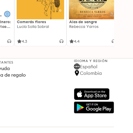
inero:
Comerás flores
Alas de sangre
Harry 
icos:
Lucía Solla Sobral
Rebecca Yarros
prisi
ederas
J.K. R
licidad
4.3
4.4
4.9
IDIOMA Y REGIÓN
TANTES
Español
yuda
Colombia
ta de regalo