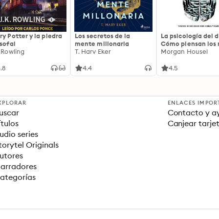
ry Potter y la piedra
Los secretos de la
La psicología del d
osofal
mente millonaria
Cómo piensan los r
. Rowling
T. Harv Eker
18 claves imperec
Morgan Housel
sobre riqueza y fe
.8
4.4
4.5
XPLORAR
ENLACES IMPOR
uscar
Contacto y a
ítulos
Canjear tarje
udio series
torytel Originals
utores
arradores
ategorías