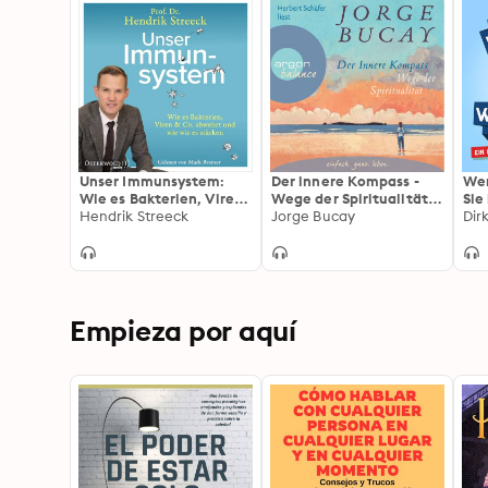
Unser Immunsystem:
Der innere Kompass -
Wen
Wie es Bakterien, Viren
Wege der Spiritualität
Sie
& Co. abwehrt und wie
Hendrik Streeck
(Gekürzte Fassung)
Jorge Bucay
unt
Dir
wir es stärken
Mot
Empieza por aquí