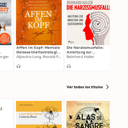
Affen im Kopf: Mentale
Die Narzissmusfalle:
Der W
Gelassenheitsstrategie
Anleitung zur
Ein sp
erger
n für einen ruhigen
Aljoscha Long, Ronald Pierre Schweppe
Menschen- und
Reinhard Haller
Aktiv
Julia
 wie
Geist
Selbstkenntnis
Kreat
rhaft
Lesun
Ver todos los títulos