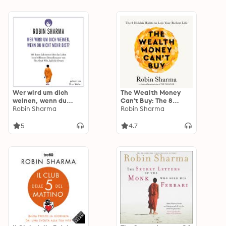
Wer wird um dich
The Wealth Money
weinen, wenn du
Can't Buy: The 8
nicht mehr bist?: 101
Robin Sharma
Hidden Habits to Live
Robin Sharma
kurze Lektionen über
Your Richest Life
das Leben vom
5
4.7
Millionen-Bestseller-
Autor von The Monk
who sold his Ferrari