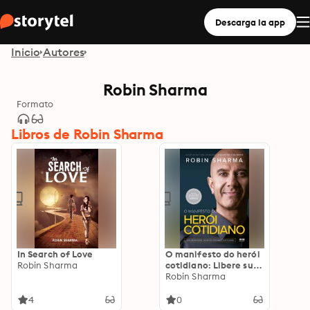
Descarga la app
Inicio
Autores
Robin Sharma
Formato
Libros de Robin Sharma
In Search of Love
O manifesto do herói
Robin Sharma
cotidiano: Libere sua
positividade, melhore
Robin Sharma
seus resultados,
impacte o mundo
4
0