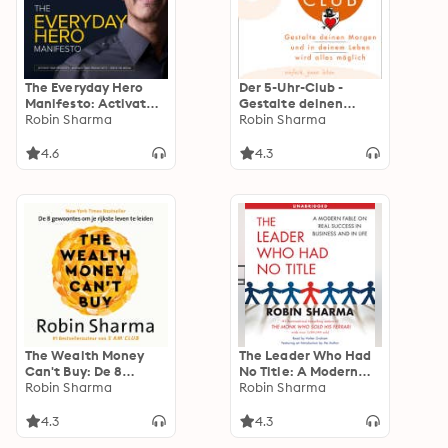
The Everyday Hero
Der 5-Uhr-Club -
Manifesto: Activate
Gestalte deinen
Your Positivity,
Robin Sharma
Morgen und in
Robin Sharma
Maximize Your
deinem Leben wird
Productivity, Serve
alles möglich
4.6
4.3
The World
(Ungekürzte Lesung)
The Wealth Money
The Leader Who Had
Can't Buy: De 8
No Title: A Modern
gewoontes om je
Robin Sharma
Fable on Real Success
Robin Sharma
rijkste leven te leiden
in Business and in Life
4.3
4.3