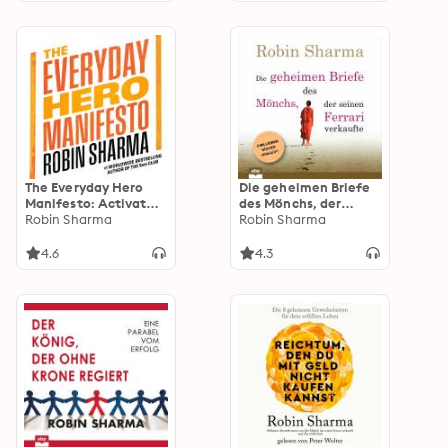
The Everyday Hero
Die geheimen Briefe
Manifesto: Activate
des Mönchs, der
Your Positivity,
Robin Sharma
seinen Ferrari
Robin Sharma
Maximize Your
verkaufte: Eine
Productivity, Serve
Parabel vom Suchen
4.6
4.3
the World
und Finden