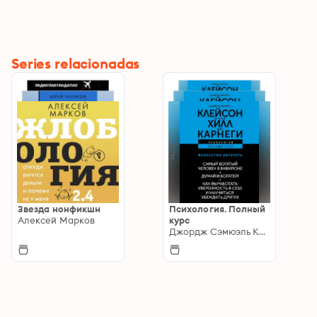
Series relacionadas
Звезда нонфикшн
Психология. Полный
Алексей Марков
курс
Джордж Сэмюэль Клейсон