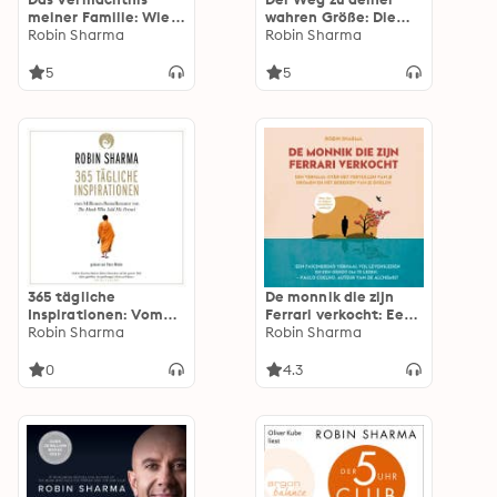
meiner Familie: Wie
wahren Größe: Die
Sie Ihren Kindern
Robin Sharma
geheimen Strategien
Robin Sharma
helfen, die großen
für grenzenlosen
Träume ihres Lebens
Erfolg
5
5
zu verwirklichen vom
Millionen-
Bestsellerautor von
The Monk Who Sold
His Ferrari
365 tägliche
De monnik die zijn
Inspirationen: Vom
Ferrari verkocht: Een
Millionen-Bestseller-
Robin Sharma
verhaal over het
Robin Sharma
Autor von The Monk
vervullen van je
who sold his Ferrari
dromen en het
0
4.3
bereiken van je
doelen