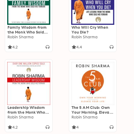
Family Wisdom from
Who Will Cry When
the Monk Who Sold
You Die?
His Ferrari
Robin Sharma
Robin Sharma
4.2
4.4
Leadership Wisdom
The 5 AM Club: Own
from the Monk Who
Your Morning. Elevate
Sold His Ferrari: The 8
Robin Sharma
Your Life.
Robin Sharma
Rituals of Visionary
Leaders
4.2
4