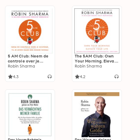
5 AM Club: Neem de
The 5AM Club: Own
controle over je
Your Morning. Elevate
ochtend, til je leven
Robin Sharma
Your Life.
Robin Sharma
naar een hoger
niveau
4.3
4.2
Das Vermächtnis
Der Weg zu deiner