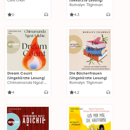
Celil Oker
(Gekürzte Lesung)
Romalyn Tilghman
0
4.3
Dream Count
Die Bücherfrauen
(Ungekürzte Lesung)
(Ungekürzte Lesung)
Chimamanda Ngozi Adichie
Romalyn Tilghman
4
4.2