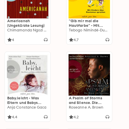
Americanah
"Gib mir mal die
(Ungekürzte Lesung)
Hautfarbe" - Mit
Chimamanda Ngozi Adichie
Kindern über
Tebogo Nimindé-Dundadengar
Rassismus sprechen
(Ungekürzt)
4
4.7
Baby.leicht - Was
A Psalm of Storms
Eltern und Babys
and Silence. Die
wirklich brauchen
Anja Constance Gaca
Magie von Solstasia -
Roseanne A. Brown
(Ungekürzte Lesung)
Das Reich von
Sonande, Band 2
4.4
4.2
(Ungekürzte Lesung)