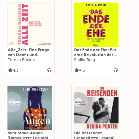
Alle_Zeit: Eine Frage
Das Ende der Ehe: Für
von Macht und
eine Revolution der
Freiheit | Wie eine
Teresa Bücker
Liebe
Emilia Roig
radikal neue, sozial
gerechtere Zeitkultur
4.3
4.5
aussehen kann
Sehr blaue Augen
Die Reisenden
(Ungekürzte Lesung)
(Ungekürzte Lesung)