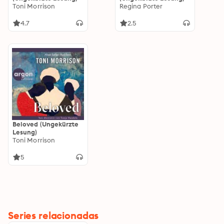
Toni Morrison
Regina Porter
4.7
2.5
Beloved (Ungekürzte
Lesung)
Toni Morrison
5
Series relacionadas