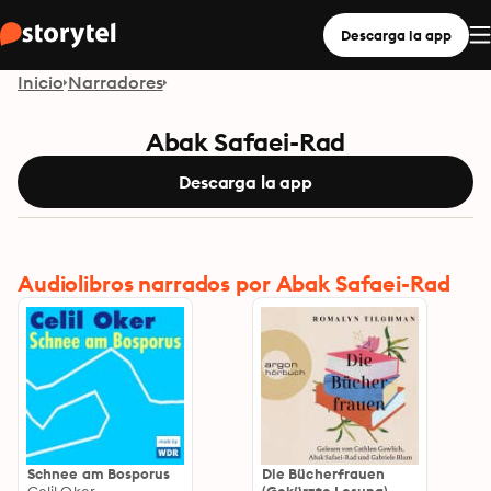
Descarga la app
Inicio
Narradores
Abak Safaei-Rad
Descarga la app
Audiolibros narrados por Abak Safaei-Rad
Schnee am Bosporus
Die Bücherfrauen