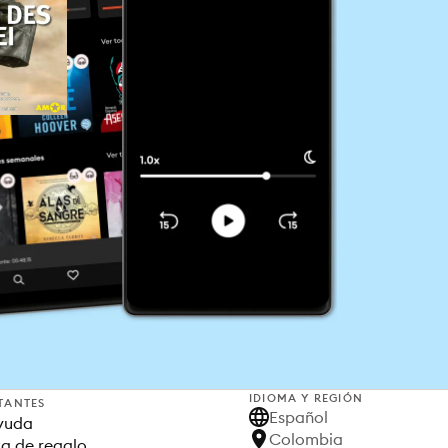
IDIOMA Y REGIÓN
TANTES
Español
yuda
Colombia
ta de regalo