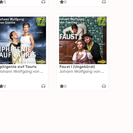
0
0
Iphigenie auf Tauris
Faust I (Ungekürzt)
Johann Wolfgang von Goethe
Johann Wolfgang von Goethe
0
0