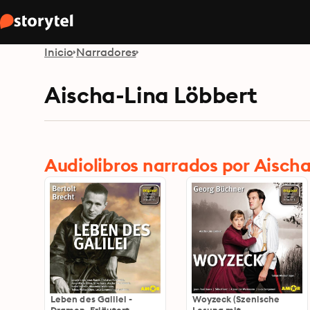
Inicio
Narradores
Aischa-Lina Löbbert
Audiolibros narrados por Aisch
Leben des Galilei -
Woyzeck (Szenische