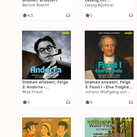
Dramen. Erläutert.
Lesung mit
Bertolt Brecht
Erläuterungen) -
Georg Büchner
Dramen. Erläutert.
4.3
0
Dramen erleben!, Folge
Dramen erleben!, Folge
2: Andorra -
3: Faust I - Eine Tragödie
Originalschauspiel mit
Max Frisch
- Schauspiel mit
Johann Wolfgang von Goethe
Erläuterungen
Erläuterungen
(ungekürzt)
(ungekürzt)
0
0