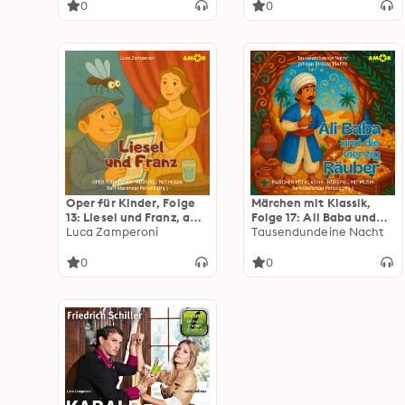
(ungekürzt)
0
0
Oper für Kinder, Folge
Märchen mit Klassik,
13: Liesel und Franz, auf
Folge 17: Ali Baba und
den Spuren von Sopran
Luca Zamperoni
die vierzig Räuber
Tausendundeine Nacht
und Bass (ungekürzt)
(ungekürzt)
0
0