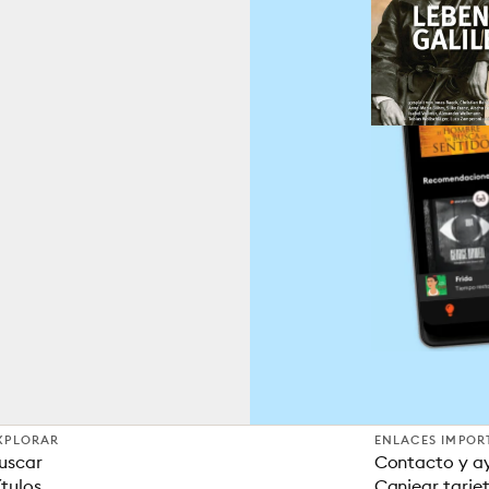
XPLORAR
ENLACES IMPOR
uscar
Contacto y a
ítulos
Canjear tarje