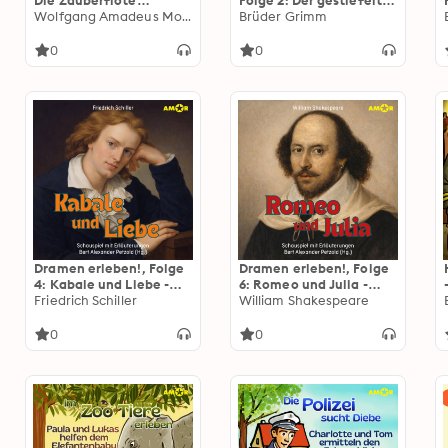
Die Zauberflöte
Folge 2: Der gestiefelte
(ungekürzt)
Wolfgang Amadeus Mozart
Kater (ungekürzt)
Brüder Grimm
0
0
Dramen erleben!, Folge
Dramen erleben!, Folge
4: Kabale und Liebe -
6: Romeo und Julia -
Schauspiel mit
Friedrich Schiller
Schauspiel mit
William Shakespeare
Erläuterungen
Erläuterungen
(ungekürzt)
(ungekürzt)
0
0