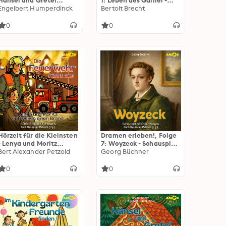
Hänsel und Gretel
1: Leben des Galilei -
(ungekürzt)
Engelbert Humperdinck
Originalschauspiel mit
Bertolt Brecht
Erläuterungen
(ungekürzt)
0
0
Hörzeit für die Kleinsten
Dramen erleben!, Folge
- Lenya und Moritz
7: Woyzeck - Schauspiel
entdecken einen Brand,
Bert Alexander Petzold
mit Erläuterungen
Georg Büchner
Folge 1: Die Feuerwehr
(ungekürzt)
rückt aus (ungekürzt)
0
0