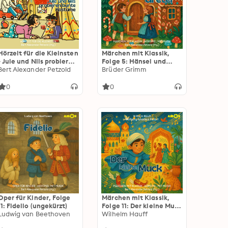
Hörzeit für die Kleinsten
Märchen mit Klassik,
- Jule und Nils probieren
Folge 5: Hänsel und
bunte Kostüme, Folge 9:
Bert Alexander Petzold
Gretel (ungekürzt)
Brüder Grimm
Im Kindergarten
Freunde finden
0
0
(ungekürzt)
Oper für Kinder, Folge
Märchen mit Klassik,
11: Fidelio (ungekürzt)
Folge 11: Der kleine Muck
Ludwig van Beethoven
(ungekürzt)
Wilhelm Hauff