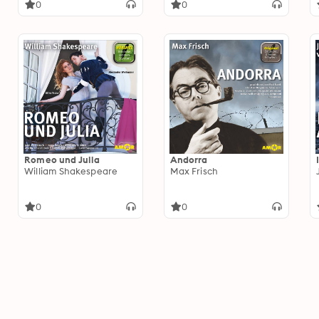
0
0
Romeo und Julia
Andorra
William Shakespeare
Max Frisch
0
0