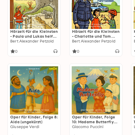
Hörzeit für die Kleinsten
Hörzeit für die Kleinsten
- Paula und Lukas helfen
- Charlotte und Tom
dem Elefantenbaby,
Bert Alexander Petzold
ermitteln den
Bert Alexander Petzold
Folge 7: Im Zoo Tiere
Fahrraddieb, Folge 5:
erleben (ungekürzt)
Die Polizei sucht Diebe
0
0
(ungekürzt)
Oper für Kinder, Folge 8:
Oper für Kinder, Folge
Aida (ungekürzt)
10: Madame Butterfly
Giuseppe Verdi
(ungekürzt)
Giacomo Puccini