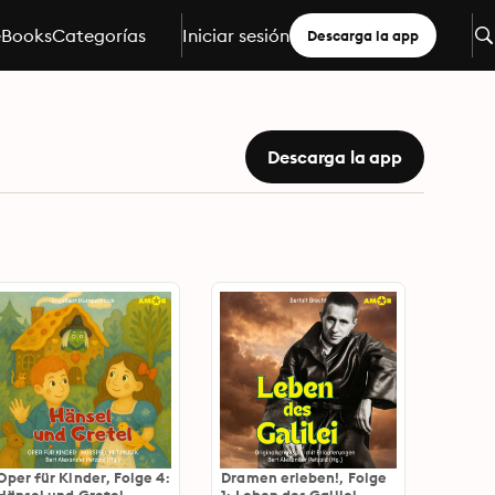
eBooks
Categorías
Iniciar sesión
Descarga la app
Descarga la app
Oper für Kinder, Folge 4:
Dramen erleben!, Folge