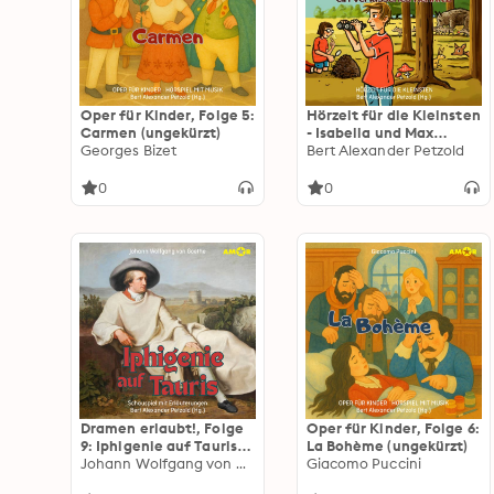
Oper für Kinder, Folge 5:
Hörzeit für die Kleinsten
Carmen (ungekürzt)
- Isabella und Max
Georges Bizet
finden ein verlassenes
Bert Alexander Petzold
Rehkitz, Folge 3: Im
Wald Tiere entdecken
0
0
(ungekürzt)
Dramen erlaubt!, Folge
Oper für Kinder, Folge 6:
9: Iphigenie auf Tauris -
La Bohème (ungekürzt)
Schauspiel mit
Johann Wolfgang von Goethe
Giacomo Puccini
Erläuterungen