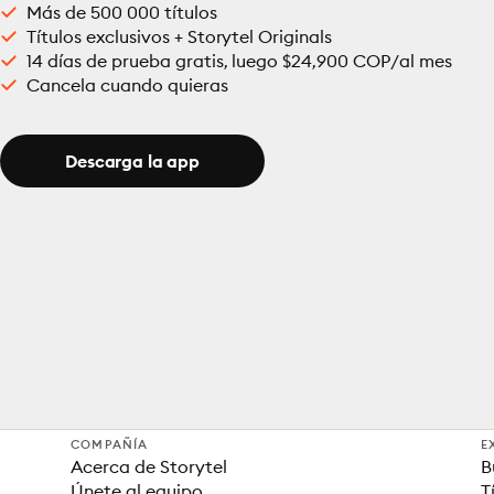
Más de 500 000 títulos
Títulos exclusivos + Storytel Originals
14 días de prueba gratis, luego $24,900 COP/al mes
Cancela cuando quieras
Descarga la app
COMPAÑÍA
E
Acerca de Storytel
B
Únete al equipo
T