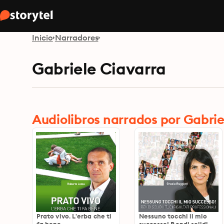
Inicio
Narradores
Gabriele Ciavarra
Audiolibros narrados por Gabrie
Prato vivo. L'erba che ti
Nessuno tocchi il mio