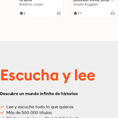
fa bene
successo! Rendi solidi i
Roberto Lozza
tuoi risultati
Grazia Ruggieri
professionali
3
3.7
Escucha y lee
Descubre un mundo infinito de historias
Lee y escucha todo lo que quieras
Más de 500 000 títulos