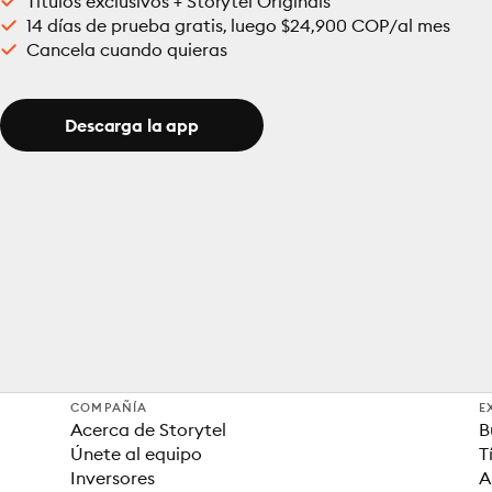
Títulos exclusivos + Storytel Originals
14 días de prueba gratis, luego $24,900 COP/al mes
Cancela cuando quieras
Descarga la app
COMPAÑÍA
E
Acerca de Storytel
B
Únete al equipo
T
Inversores
A