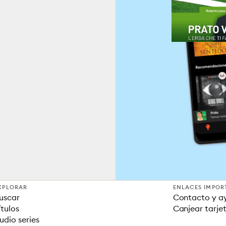
XPLORAR
ENLACES IMPOR
uscar
Contacto y a
ítulos
Canjear tarje
udio series