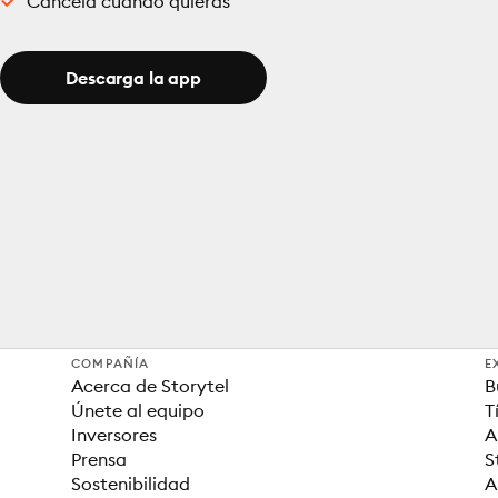
Cancela cuando quieras
Descarga la app
COMPAÑÍA
E
Acerca de Storytel
B
Únete al equipo
T
Inversores
A
Prensa
S
Sostenibilidad
A