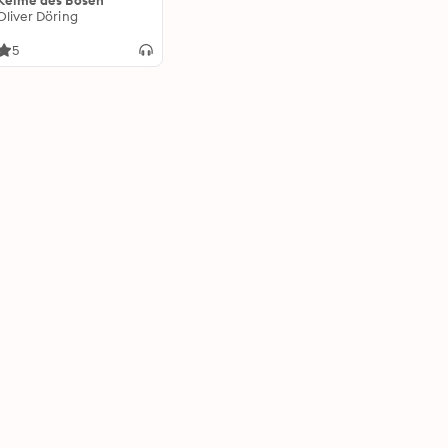
Keime des Bösen
Oliver Döring
5