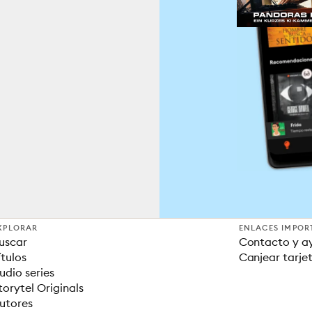
XPLORAR
ENLACES IMPOR
uscar
Contacto y a
ítulos
Canjear tarje
udio series
torytel Originals
utores