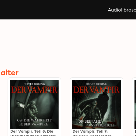
Audiolibros
alter
Der Vampir, Teil 8: Die
Der Vampir, Teil 9: