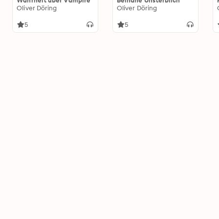
Wahrheit über Vampire
Beinahe Unsterblich
Oliver Döring
Oliver Döring
5
5