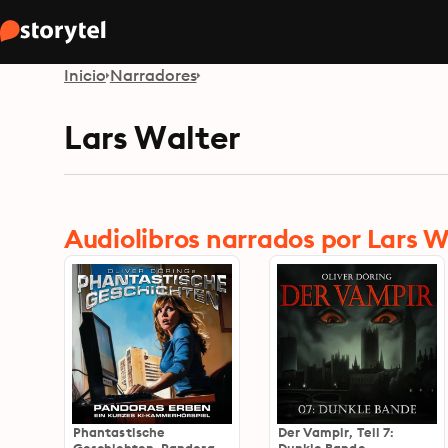
Inicio
Narradores
Lars Walter
Audiolibros narrados por Lars W
Phantastische
Der Vampir, Teil 7: