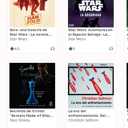
Solo: una historia de
Star Wars: Aventuras en
Star Wars - La novela
el Espacio Salvaje- La
para jóvenes
Star Wars
oscuridad
Star Wars
4.5
0
Secretos de Cristal
La era del
"Secrets Made of Glass":
enfrentamiento: Del
Bilogía Sokolov 1
Noa Xireau
storytelling a la
Christian Salmon
ausencia del relato