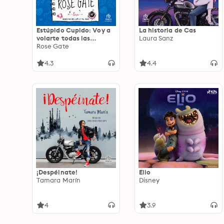
Estúpido Cupido: Voy a
La historia de Cas
volarte todas las
Laura Sanz
flechas
Rose Gate
4.3
4.4
¡Despéinate!
Elio
Tamara Marín
Disney
4
3.9