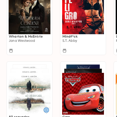
Wharton & McEntrie
Mindf*ck
Jana Westwood
S.T. Abby
83 segundos
Cars