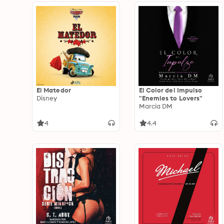
El Matedor
El Color del Impulso
Disney
"Enemies to Lovers"
Marcia DM
4
4.4