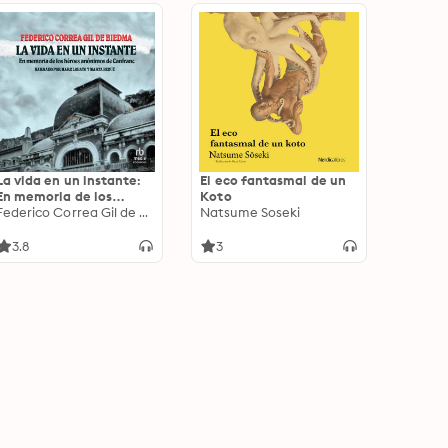
La vida en un instante:
El eco fantasmal de un
En memoria de los
Koto
héroes anónimos de
Federico Correa Gil de Biedma
Natsume Soseki
Canfranc
3.8
3