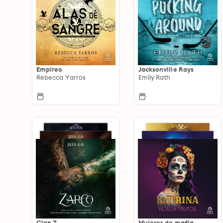
Empíreo
Jacksonville Rays
Rebecca Yarros
Emily Rath
Clan Z
Mujeres de mafia