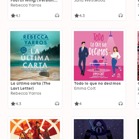
Fourth Wing) (Versión
Jana Westwood
dramatizada): Parte 2
Rebecca Yarros
4.1
4.3
La última carta (The
Todo lo que no decimos
Last Letter)
Emma Colt
Rebecca Yarros
4.3
4