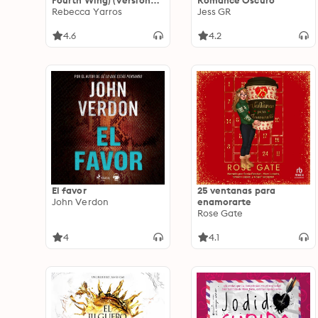
Fourth Wing) (Versión
Romance Oscuro
dramatizada): Parte 1
Rebecca Yarros
Jess GR
4.6
4.2
El favor
25 ventanas para
John Verdon
enamorarte
Rose Gate
4
4.1