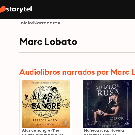
Inicio
Narradores
Marc Lobato
Audiolibros narrados por Marc 
Alas de sangre (The
Muñeca rusa: Novela