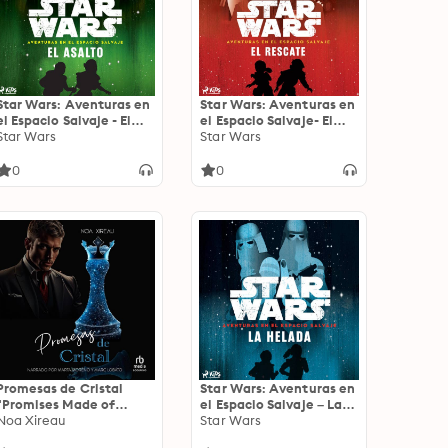
Star Wars: Aventuras en
Star Wars: Aventuras en
el Espacio Salvaje - El
el Espacio Salvaje- El
asalto
Star Wars
rescate
Star Wars
0
0
Promesas de Cristal
Star Wars: Aventuras en
"Promises Made of
el Espacio Salvaje – La
Glass": Bilogía Sokolov 2
Noa Xireau
helada
Star Wars