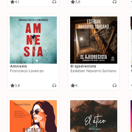
4.1
3.8
Amnesia
El ajedrecista
Francisco Lorenzo
Esteban Navarro Soriano
3.8
4