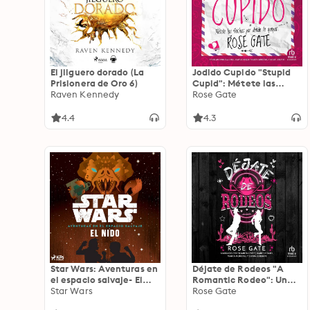
El jilguero dorado (La
Jodido Cupido "Stupid
Prisionera de Oro 6)
Cupid": Métete las
Raven Kennedy
flechas por donde te
Rose Gate
quepan
4.4
4.3
Star Wars: Aventuras en
Déjate de Rodeos "A
el espacio salvaje- El
Romantic Rodeo": Una
nido
Star Wars
comedia romántica
Rose Gate
veraniega de enemies