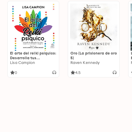
El arte del reiki psíquico:
Oro (La prisionera de oro
Desarrolla tus
5)
capacidades intuitivas y
Lisa Campion
Raven Kennedy
empàticas para la
sanación energética
0
4.5