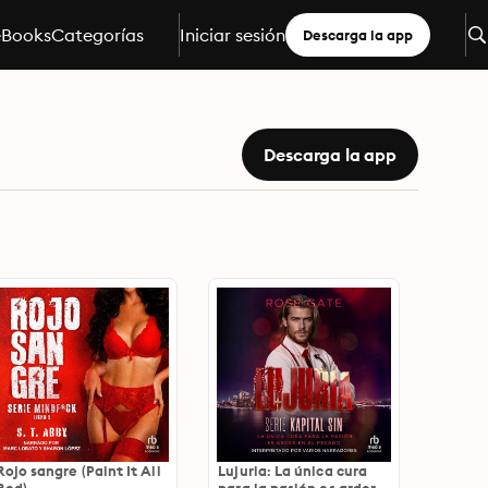
eBooks
Categorías
Iniciar sesión
Descarga la app
Descarga la app
Rojo sangre (Paint It All
Lujuria: La única cura