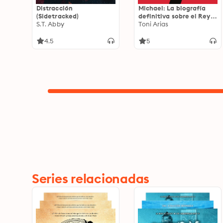
Distracción
Michael: La biografía
(Sidetracked)
definitiva sobre el Rey
S.T. Abby
del Pop
Toni Arias
4.5
5
Series relacionadas