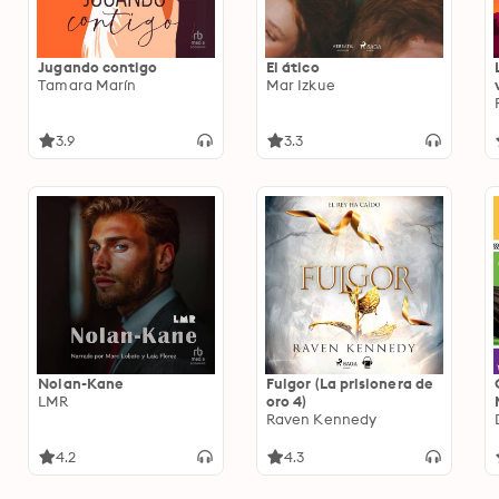
Jugando contigo
El ático
Tamara Marín
Mar Izkue
3.9
3.3
Nolan-Kane
Fulgor (La prisionera de
LMR
oro 4)
Raven Kennedy
4.2
4.3