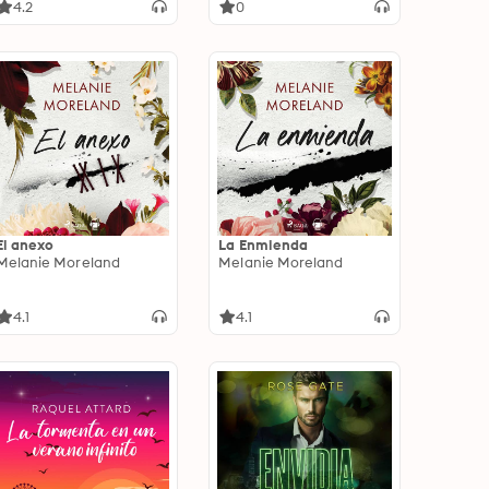
4.2
0
El anexo
La Enmienda
Melanie Moreland
Melanie Moreland
4.1
4.1