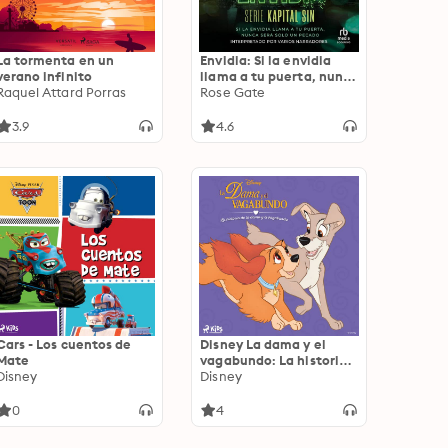
La tormenta en un
Envidia: Si la envidia
verano infinito
llama a tu puerta, nunca
Raquel Attard Porras
será solo un pecado
Rose Gate
3.9
4.6
Cars - Los cuentos de
Disney La dama y el
Mate
vagabundo: La historia
Disney
de la dama y el
Disney
vagabundo
0
4