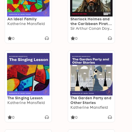
An Ideal Family
Sherlock Holmes and
Katherine Mansfield
the Caribbean Pirate
(The New Adventures,
Sir Arthur Conan Doyle
Episode 7)
0
0
The Singing Lesson
The Garden Party and
Katherine Mansfield
Other Stories
Katherine Mansfield
0
0