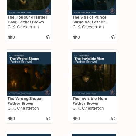
The Honour of Israel
The Sins of Prince
Gow: Father Brown
Saradine: Father
G. K. Chesterton
Brown
G. K. Chesterton
0
0
The Wrong Shape:
The Invisible Man:
Father Brown
Father Brown
G. K. Chesterton
G. K. Chesterton
0
0