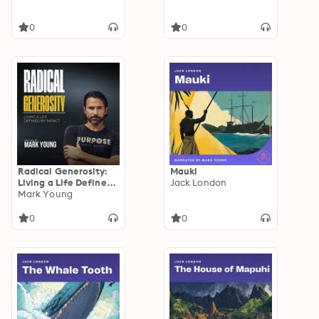
0
0
Radical Generosity:
Mauki
Living a Life Defined
Jack London
by Impact
Mark Young
0
0