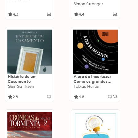
Simon Stranger
4.3
4.4
História de um
A era da incerteza:
Casamento
Como os grandes
Geir Gulliksen
gênios da física
Tobias Hürter
mudaram a maneira
como vemos o mundo
2.8
4.8