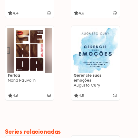
4.4
4.6
Ferida
Gerencie suas
Nàna Páuvolih
emoções
Augusto Cury
4.6
4.5
Series relacionadas