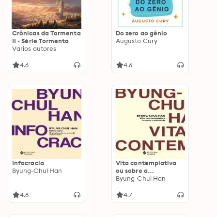
Crônicas da Tormenta
Do zero ao gênio
II - Série Tormenta
Augusto Cury
Varios autores
4.6
4.6
Infocracia
Vita contemplativa
Byung-Chul Han
ou sobre a
inatividade
Byung-Chul Han
4.8
4.7