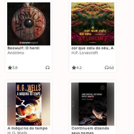
Beowulf: O herói
cor que caiu do céu, A
Anónimo
H.P. Lovecraft
3.8
4.2
A máquina do tempo
Continuem dizendo
H. G. Wells
seus nomes