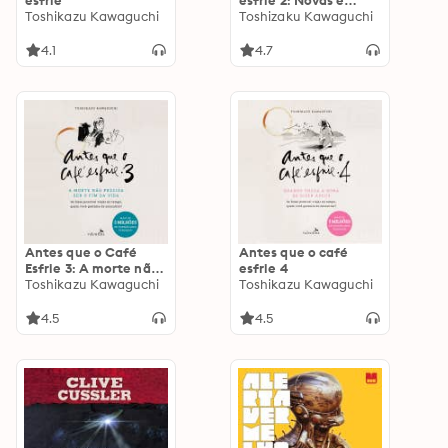
esfrie
esfrie 2: Novas e
Toshikazu Kawaguchi
emocionantes
Toshizaku Kawaguchi
viagens no tempo
4.1
4.7
Antes que o Café
Antes que o café
Esfrie 3: A morte não
esfrie 4
precisa ser o fim da
Toshikazu Kawaguchi
Toshikazu Kawaguchi
vida
4.5
4.5