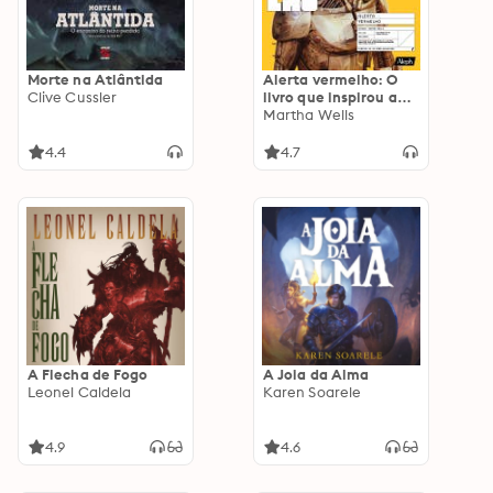
Morte na Atlântida
Alerta vermelho: O
Clive Cussler
livro que inspirou a
série Diários de um
Martha Wells
Robô-Assassino
4.4
4.7
A Flecha de Fogo
A Joia da Alma
Leonel Caldela
Karen Soarele
4.9
4.6