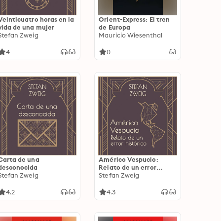
Veinticuatro horas en la
Orient-Express: El tren
vida de una mujer
de Europa
Stefan Zweig
Mauricio Wiesenthal
4
0
Carta de una
Américo Vespucio:
desconocida
Relato de un error
Stefan Zweig
histórico
Stefan Zweig
4.2
4.3