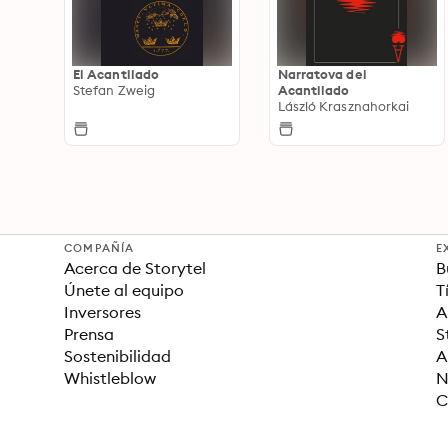
El Acantilado
Narratova del
Stefan Zweig
Acantilado
László Krasznahorkai
COMPAÑÍA
E
Acerca de Storytel
B
Únete al equipo
T
Inversores
A
Prensa
S
Sostenibilidad
A
Whistleblow
N
C