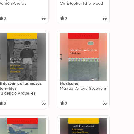
Ramón Andrés
Christopher Isherwood
0
0
El desván de las musas
Mexicana
dormidas
Manuel Arroyo-Stephens
Fulgencio Argüelles
0
0