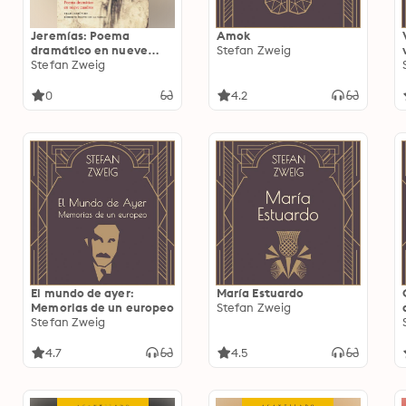
Jeremías: Poema
Amok
dramático en nueve
Stefan Zweig
cuadros
Stefan Zweig
0
4.2
El mundo de ayer:
María Estuardo
Memorias de un europeo
Stefan Zweig
Stefan Zweig
4.7
4.5