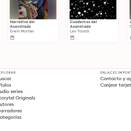
Narrativa del
Cuadernos del
Acantilado
Acantilado
Erwin Mortier
Lev Tolstói
XPLORAR
ENLACES IMPOR
uscar
Contacto y a
ítulos
Canjear tarje
udio series
torytel Originals
utores
arradores
ategorías