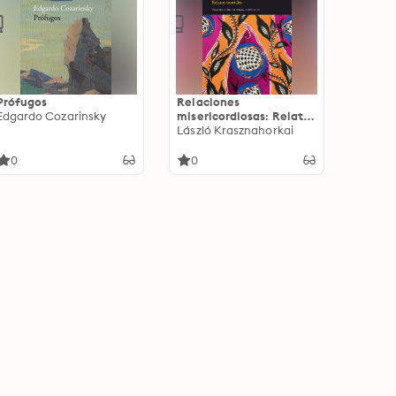
Prófugos
Relaciones
Edgardo Cozarinsky
misericordiosas: Relatos
mortales
László Krasznahorkai
0
0