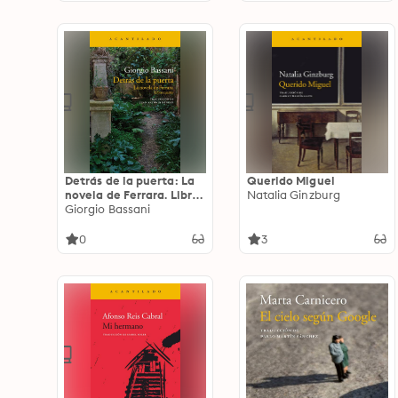
Detrás de la puerta: La
Querido Miguel
novela de Ferrara. Libro
Natalia Ginzburg
cuarto
Giorgio Bassani
0
3