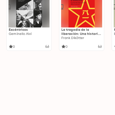
Excéntricos
La tragedia de la
Geminello Alvi
liberación: Una historia
de la revolución china
Frank Dikötter
(1945-1957)
0
0