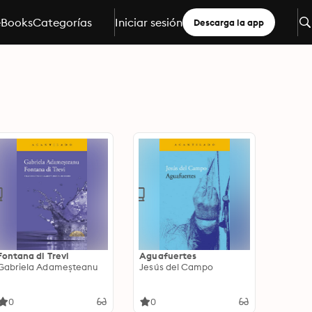
eBooks
Categorías
Iniciar sesión
Descarga la app
Fontana di Trevi
Aguafuertes
Gabriela Adameșteanu
Jesús del Campo
0
0