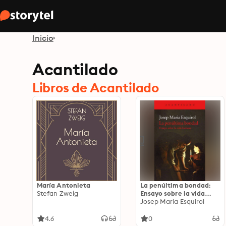
Inicio
Acantilado
Libros de Acantilado
María Antonieta
La penúltima bondad:
Stefan Zweig
Ensayo sobre la vida
humana
Josep Maria Esquirol
4.6
0