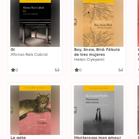
Gi
Boy, Snow, Bird: Fábula
Afonso Reis Cabral
de tres mujeres
Helen Oyeyemi
0
0
La gata
Monterosso mon amour