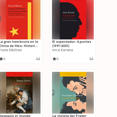
La gran hambruna en la
El espectador: Apuntes
China de Mao: Historia
(1991-2001)
de la catástrofe más
Frank Dikötter
Imre Kertész
devastadora de China
(1958-1962)
0
0
Despacio el mundo
La violeta del Prater