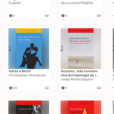
Colette
Ilja Leonard Pfeijffer
0
0
Adiós a Berlín
Humano, más humano:
Christopher Isherwood
Una antropología de la
herida infinita
Josep Maria Esquirol
3.5
0