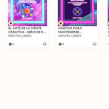
EL ARTE DE LA MENTE
HÁBITOS PARA
CREATIVA - SERIE DE 5
MANTENERSE
LIBROS
MENTES LIBRES
MOTIVADO: Activa tu
MENTES LIBRES
poder motivador para
mejorar tu mundo -
0
4
SERIE DE 4 LIBROS