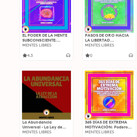
EL PODER DE LA MENTE
PASOS DE ORO HACIA
SUBCONSCIENTE:
LA LIBERTAD
Controla el poder de la
MENTES LIBRES
FINANCIERA: Poderosa
MENTES LIBRES
buena energía - SERIE DE
guía para conseguir la
4 LIBROS
LIBERTAD FINANCIERA -
4.3
0
SERIE DE 4 LIBROS
La Abundancia
365 DÍAS DE EXTREMA
Universal - La Ley de
MOTIVACIÓN: Poderoso
Atracción
MENTES LIBRES
libro de motivación que
MENTES LIBRES
cambiara tu vida al