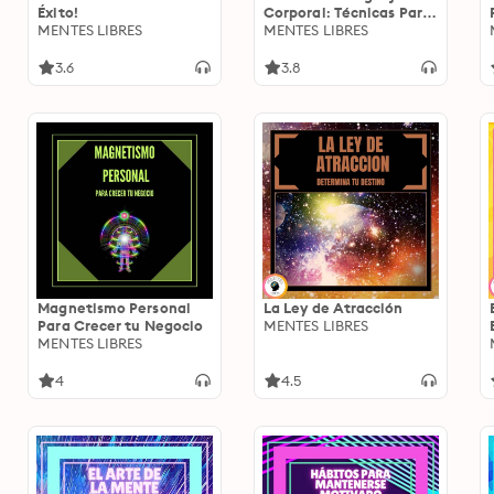
Éxito!
Corporal: Técnicas Para
MENTES LIBRES
Leer Expresiones y
MENTES LIBRES
Acciones del Cuerpo
3.6
3.8
Magnetismo Personal
La Ley de Atracción
Para Crecer tu Negocio
MENTES LIBRES
MENTES LIBRES
4
4.5