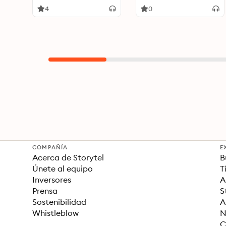
EXITO Y ABUNDANCIA! -
4
0
SERIE DE 6 LIBROS
COMPAÑÍA
E
Acerca de Storytel
B
Únete al equipo
T
Inversores
A
Prensa
S
Sostenibilidad
A
Whistleblow
N
C