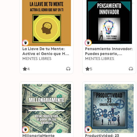
La Llave De tu Mente:
Pensamiento Innovador:
Activa el Genio que Hay
Puedes pensarlo,
en Ti
MENTES LIBRES
Puedes crearlo!
MENTES LIBRES
4
5
MillonariaMente
Productividad: 23