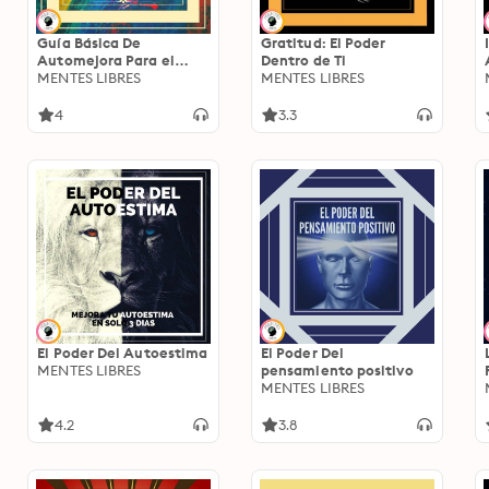
Guía Básica De
Gratitud: El Poder
Automejora Para el
Dentro de Ti
Éxito Personal
MENTES LIBRES
MENTES LIBRES
4
3.3
El Poder Del Autoestima
El Poder Del
MENTES LIBRES
pensamiento positivo
MENTES LIBRES
4.2
3.8