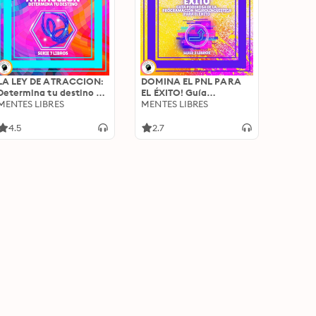
LA LEY DE ATRACCION:
DOMINA EL PNL PARA
Determina tu destino -
EL ÉXITO! Guía
SERIE DE 7 LIBROS
MENTES LIBRES
PODEROSA de la
MENTES LIBRES
PROGRAMACIÓN
NEUROLINGÜISTICA
4.5
2.7
para el ÉXITO - SERIE DE
3 LIBROS