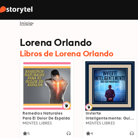
Inicio
Lorena Orlando
Libros de Lorena Orlando
Remedios Naturales
Invierte
Para El Dolor De Espalda
Inteligentemente: Guía
MENTES LIBRES
Para Principiantes
MENTES LIBRES
5
4