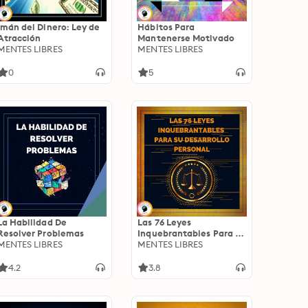
Imán del Dinero: Ley de
Hábitos Para
Atracción
Mantenerse Motivado
MENTES LIBRES
MENTES LIBRES
0
5
La Habilidad De
Las 76 Leyes
Resolver Problemas
Inquebrantables Para Su
MENTES LIBRES
Desarrollo Personal
MENTES LIBRES
4.2
3.8