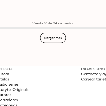
Viendo 50 de 514 elementos
Cargar más
XPLORAR
ENLACES IMPOR
uscar
Contacto y a
ítulos
Canjear tarje
udio series
torytel Originals
utores
arradores
ategorías