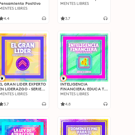
Pensamiento Positivo
MENTES LIBRES
MENTES LIBRES
4.4
3.7
EL GRAN LIDER EXPERTO
INTELIGENCIA
EN LIDERAZGO - SERIE
FINANCIERA: EDUCA TU
DE 4 LIBROS
MENTES LIBRES
MENTE - SERIE DE 2
MENTES LIBRES
LIBROS
3.7
4.8