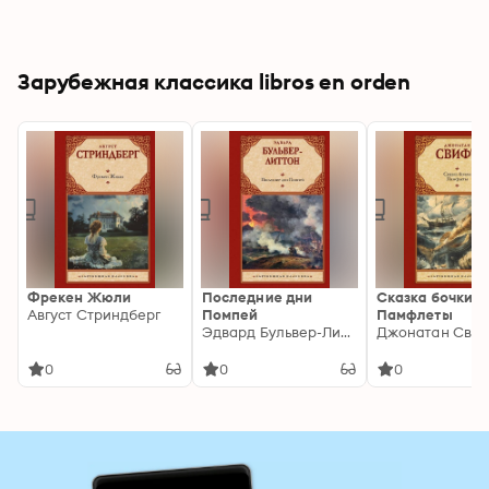
Зарубежная классика libros en orden
Фрекен Жюли
Последние дни
Сказка бочки.
Август Стриндберг
Помпей
Памфлеты
Эдвард Бульвер-Литтон
Джонатан Сви
0
0
0