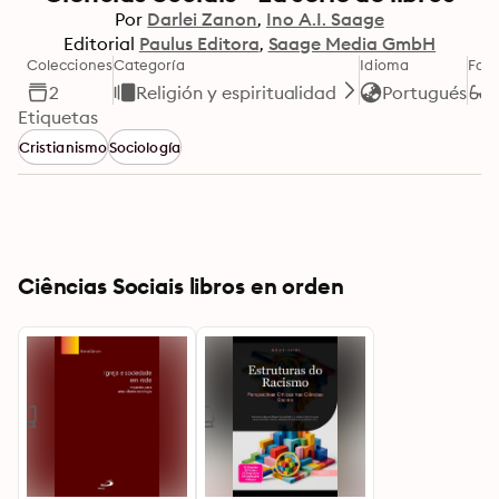
Por
Darlei Zanon
Ino A.I. Saage
Editorial
Paulus Editora
Saage Media GmbH
Colecciones
Categoría
Idioma
For
2
Religión y espiritualidad
Portugués
Etiquetas
Cristianismo
Sociología
Ciências Sociais libros en orden