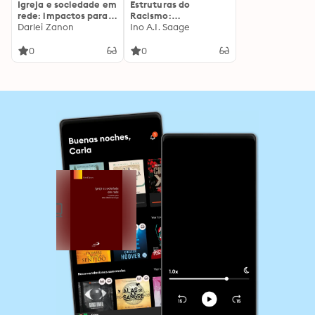
Igreja e sociedade em
Estruturas do
rede: impactos para
Racismo:
uma cibereclesiologia
Darlei Zanon
Perspectivas Críticas
Ino A.I. Saage
nas Ciências Sociais
0
0