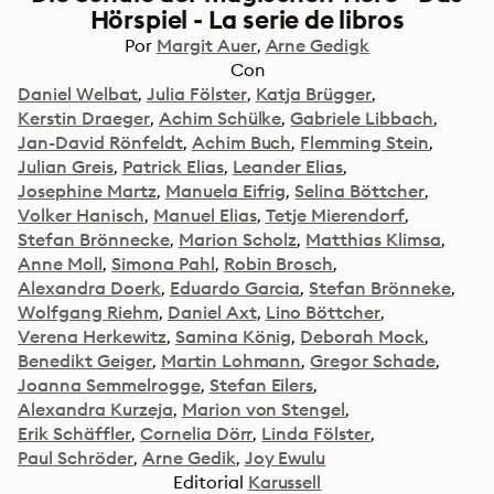
Hörspiel - La serie de libros
Por
Margit Auer
Arne Gedigk
Con
Daniel Welbat
Julia Fölster
Katja Brügger
Kerstin Draeger
Achim Schülke
Gabriele Libbach
Jan-David Rönfeldt
Achim Buch
Flemming Stein
Julian Greis
Patrick Elias
Leander Elias
Josephine Martz
Manuela Eifrig
Selina Böttcher
Volker Hanisch
Manuel Elias
Tetje Mierendorf
Stefan Brönnecke
Marion Scholz
Matthias Klimsa
Anne Moll
Simona Pahl
Robin Brosch
Alexandra Doerk
Eduardo Garcia
Stefan Brönneke
Wolfgang Riehm
Daniel Axt
Lino Böttcher
Verena Herkewitz
Samina König
Deborah Mock
Benedikt Geiger
Martin Lohmann
Gregor Schade
Joanna Semmelrogge
Stefan Eilers
Alexandra Kurzeja
Marion von Stengel
Erik Schäffler
Cornelia Dörr
Linda Fölster
Paul Schröder
Arne Gedik
Joy Ewulu
Editorial
Karussell