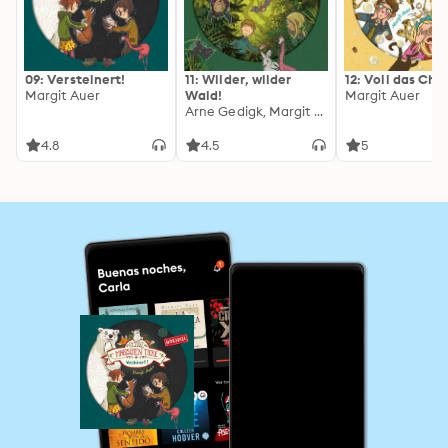
09: Versteinert!
11: Wilder, wilder
12: Voll das Cha
Margit Auer
Wald!
Margit Auer
Arne Gedigk, Margit Auer
4.8
4.5
5