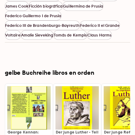
James Cook
Ficción biográfica
Guillermina de Prusia
Federico Guillermo I de Prusia
Federico III de Brandenburgo-Bayreuth
Federico II el Grande
Voltaire
Amalie Sieveking
Tomás de Kempis
Claus Harms
gelbe Buchreihe libros en orden
George Kennan:
Der junge Luther - Teil
Der junge Refo