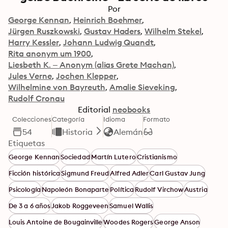
Por
George Kennan
Heinrich Boehmer
Jürgen Ruszkowski
Gustav Haders
Wilhelm Stekel
Harry Kessler
Johann Ludwig Quandt
Rita anonym um 1900
Liesbeth K. – Anonym (alias Grete Machan)
Jules Verne
Jochen Klepper
Wilhelmine von Bayreuth
Amalie Sieveking
Rudolf Cronau
Editorial
neobooks
Colecciones
Categoría
Idioma
Formato
54
Historia
Alemán
Etiquetas
George Kennan
Sociedad
Martín Lutero
Cristianismo
Ficción histórica
Sigmund Freud
Alfred Adler
Carl Gustav Jung
Psicología
Napoleón Bonaparte
Política
Rudolf Virchow
Austria
De 3 a 6 años
Jakob Roggeveen
Samuel Wallis
Louis Antoine de Bougainville
Woodes Rogers
George Anson