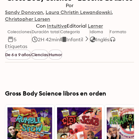
Por
Sandy Donovan
Laura Christin Lewandowski
Christopher Larsen
Con
Intuitive
Editorial
Lerner
Colecciones
Duración total
Categoría
Idioma
Formato
5
2H 42min
Infantil
Inglés
Etiquetas
De 6 a 9 años
Ciencias
Humor
Gross Body Science libros en orden