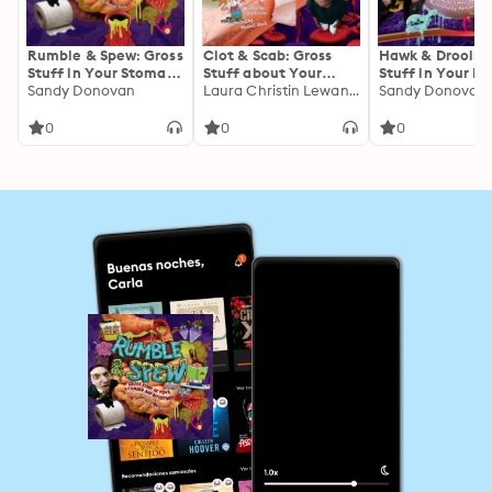
Rumble & Spew: Gross
Clot & Scab: Gross
Hawk & Drool: G
Stuff in Your Stomach
Stuff about Your
Stuff in Your M
and Intestines
Sandy Donovan
Scrapes, Bumps, and
Laura Christin Lewandowski
Sandy Donovan
Bruises
0
0
0