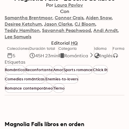
Por
Laura Pavlov
Con
Samantha Brentmoor
Connor Crais
Aiden Snow
Desiree Ketchum
Jason Clarke
CJ Bloom
Teddy Hamilton
Savannah Peachwood
Andi Arndt
Lee Samuels
Editorial
HQ
Colecciones
Duración total
Categoría
Idioma
Formato
5
45H 23min
Romántica
Inglés
Etiquetas
Romántico
Reconfortante
Amor
Sports romance
Chick lit
Comedias románticas
Enemies-to-lovers
Romance contemporáneo
Tierno
Magnolia Falls libros en orden