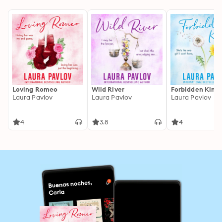
Loving Romeo
Wild River
Forbidden King
Laura Pavlov
Laura Pavlov
Laura Pavlov
4
3.8
4