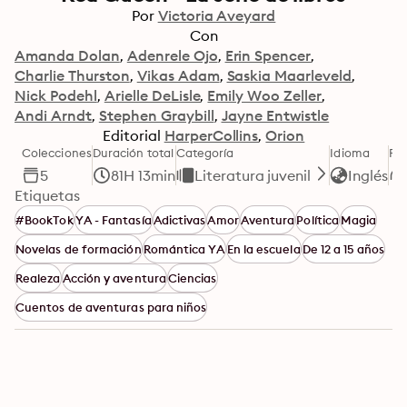
Por
Victoria Aveyard
Con
Amanda Dolan
Adenrele Ojo
Erin Spencer
Charlie Thurston
Vikas Adam
Saskia Maarleveld
Nick Podehl
Arielle DeLisle
Emily Woo Zeller
Andi Arndt
Stephen Graybill
Jayne Entwistle
Editorial
HarperCollins
Orion
Colecciones
Duración total
Categoría
Idioma
Fo
5
81H 13min
Literatura juvenil
Inglés
Etiquetas
#BookTok
YA - Fantasía
Adictivas
Amor
Aventura
Política
Magia
Novelas de formación
Romántica YA
En la escuela
De 12 a 15 años
Realeza
Acción y aventura
Ciencias
Cuentos de aventuras para niños