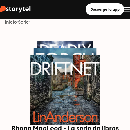
Descarga la app
Inicio
Serie
Rhona MacLeod - La serie de libros