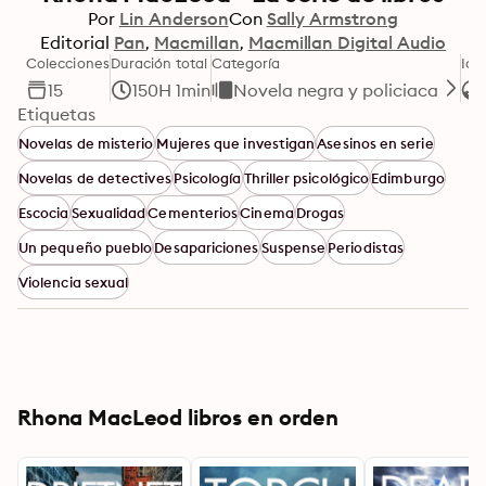
Por
Lin Anderson
Con
Sally Armstrong
Editorial
Pan
Macmillan
Macmillan Digital Audio
Colecciones
Duración total
Categoría
Idi
15
150H 1min
Novela negra y policiaca
Etiquetas
Novelas de misterio
Mujeres que investigan
Asesinos en serie
Novelas de detectives
Psicología
Thriller psicológico
Edimburgo
Escocia
Sexualidad
Cementerios
Cinema
Drogas
Un pequeño pueblo
Desapariciones
Suspense
Periodistas
Violencia sexual
Rhona MacLeod libros en orden