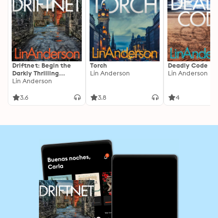
Driftnet: Begin the
Torch
Deadly Code
Darkly Thrilling
Lin Anderson
Lin Anderson
Scottish Crime Series
Lin Anderson
3.6
3.8
4