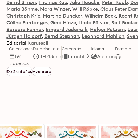
Bernd Simon
Thomas Rau
Julia Haacke
Peter Raab
Do
Maria Böhme
Mara Winzer
Willi Röbke
Claus Peter Dam
Christoph Krix
Martina Duncker
Wilhelm Beck
Reent R
Céline Fontanges
Gerd Hinze
Linda Fölster
Rolf Becker
Barbara Fenner
Irmgard Jedamzik
Holger Potzern
Laur
Jürgen Holdorf
Bernd Stephan
Leonhard Mahlich
Sve
Editorial
Karussell
Colecciones
Duración total
Categoría
Idioma
Formato
59
11H 48min
Infantil
Alemán
Etiquetas
De 3 a 6 años
Aventura