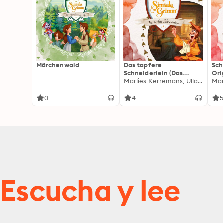
Märchenwald
Das tapfere
Sch
Schneiderlein (Das
Ori
Original-Hörspiel zur TV
Marlies Kerremans, Ulla Ziemann, David Wiesner, Ralph Trommer, Jörn Schröder, Michael Mädel, Klaus Döring, Jan Lepold, Horst P. Lommer
Ser
Serie)
0
4
Escucha y lee