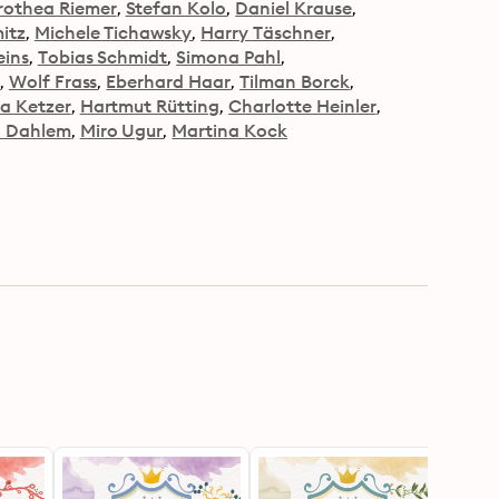
rothea Riemer
Stefan Kolo
Daniel Krause
itz
Michele Tichawsky
Harry Täschner
eins
Tobias Schmidt
Simona Pahl
Wolf Frass
Eberhard Haar
Tilman Borck
a Ketzer
Hartmut Rütting
Charlotte Heinler
n Dahlem
Miro Ugur
Martina Kock