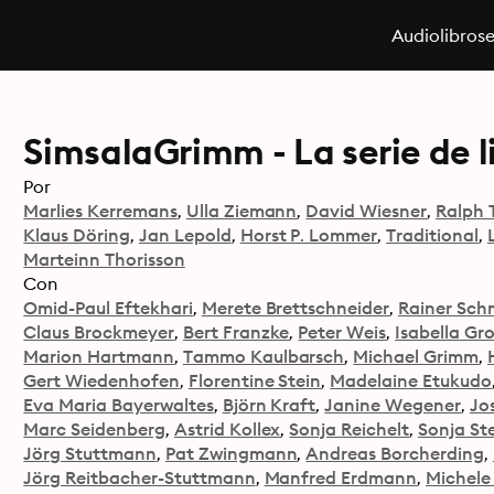
Audiolibros
SimsalaGrimm - La serie de l
Por
Marlies Kerremans
Ulla Ziemann
David Wiesner
Ralph
Klaus Döring
Jan Lepold
Horst P. Lommer
Traditional
Marteinn Thorisson
Con
Omid-Paul Eftekhari
Merete Brettschneider
Rainer Sch
Claus Brockmeyer
Bert Franzke
Peter Weis
Isabella Gr
Marion Hartmann
Tammo Kaulbarsch
Michael Grimm
Gert Wiedenhofen
Florentine Stein
Madelaine Etukudo
Eva Maria Bayerwaltes
Björn Kraft
Janine Wegener
Jo
Marc Seidenberg
Astrid Kollex
Sonja Reichelt
Sonja St
Jörg Stuttmann
Pat Zwingmann
Andreas Borcherding
Jörg Reitbacher-Stuttmann
Manfred Erdmann
Michele 