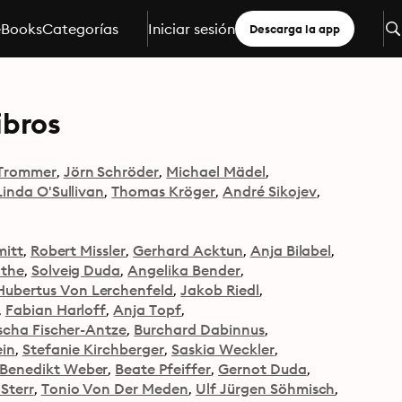
eBooks
Categorías
Iniciar sesión
Descarga la app
ibros
 Trommer
Jörn Schröder
Michael Mädel
Linda O'Sullivan
Thomas Kröger
André Sikojev
mitt
Robert Missler
Gerhard Acktun
Anja Bilabel
othe
Solveig Duda
Angelika Bender
Hubertus Von Lerchenfeld
Jakob Riedl
Fabian Harloff
Anja Topf
scha Fischer-Antze
Burchard Dabinnus
ein
Stefanie Kirchberger
Saskia Weckler
Benedikt Weber
Beate Pfeiffer
Gernot Duda
Sterr
Tonio Von Der Meden
Ulf Jürgen Söhmisch