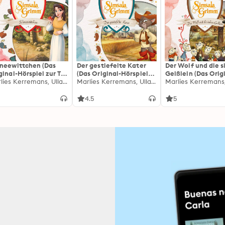
neewittchen (Das
Der gestiefelte Kater
Der Wolf und die 
ginal-Hörspiel zur TV
(Das Original-Hörspiel
Geißlein (Das Orig
ie)
Marlies Kerremans, Ulla Ziemann, David Wiesner, Ralph Trommer, Jörn Schröder, Michael Mädel, Klaus Döring, Jan Lepold, Horst P. Lommer
zur TV Serie)
Marlies Kerremans, Ulla Ziemann, David Wiesner, Ralph Trommer, Jörn Schröder, Michael Mädel, Klaus Döring, Jan Lepold, Horst P. Lommer
Hörspiel zur TV Ser
5
4.5
5