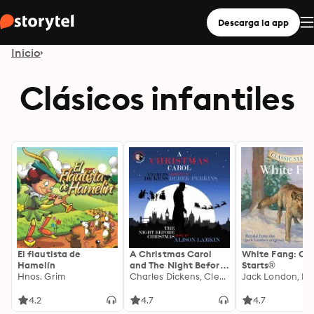
Descarga la app
Inicio
Clásicos infantiles
El flautista de
A Christmas Carol
White Fang: Cla
Hamelín
and The Night Before
Starts®
Hnos. Grim
Christmas: With
Charles Dickens, Clement Clarke Moore
Commentary from
Alison Larkin
4.2
4.7
4.7