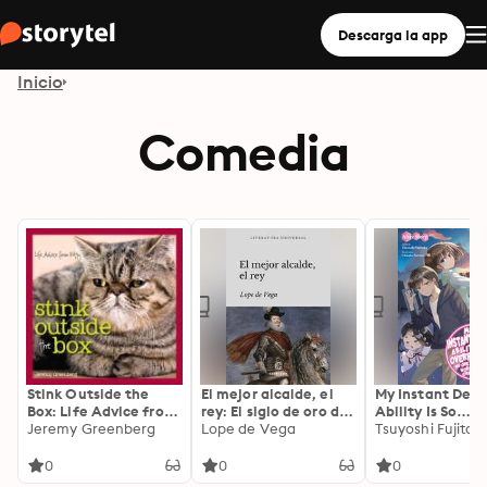
Descarga la app
Inicio
Comedia
Stink Outside the
El mejor alcalde, el
My Instant Dea
Box: Life Advice from
rey: El siglo de oro del
Ability Is So
Kitty
Jeremy Greenberg
teatro español
Lope de Vega
Overpowered, 
Tsuyoshi Fujitak
One in This Oth
World Stands a
0
0
0
Chance Against