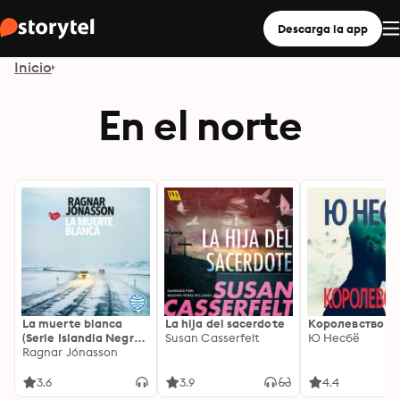
Descarga la app
Inicio
En el norte
La muerte blanca
La hija del sacerdote
Королевство
(Serie Islandia Negra
Susan Casserfelt
Ю Несбё
2)
Ragnar Jónasson
3.6
3.9
4.4