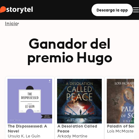
Descarga la app
Inicio
Ganador del
premio Hugo
The Dispossessed: A
A Desolation Called
Paladin of Souls
Novel
Peace
Lois McMaster B
Ursula K. Le Guin
Arkady Martine