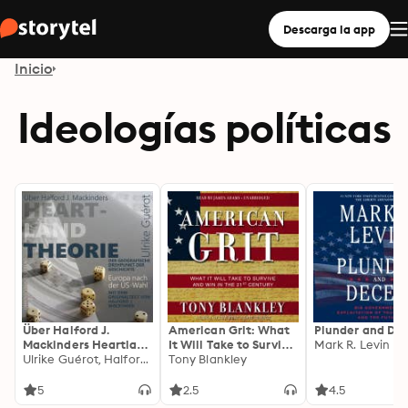
Descarga la app
Inicio
Ideologías políticas
Über Halford J.
American Grit: What
Plunder and Dec
Mackinders Heartland
It Will Take to Survive
Mark R. Levin
Theorie +
Ulrike Guérot, Halford J. Mackinder
and Win in the 21st
Tony Blankley
Originaltext: Der
Century
geografische
5
2.5
4.5
Drehpunkt der