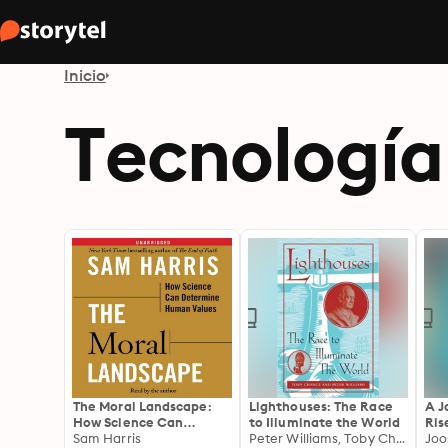
Inicio
Tecnología
The Moral Landscape:
Lighthouses: The Race
A J
How Science Can
to Illuminate the World
Ris
Determine Human
Sam Harris
Peter Williams, Toby Chance
Mar
Joo