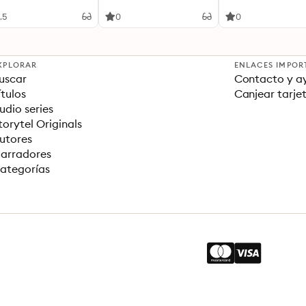
 the Threat of Mass
of Hackers, Geniuses
employment
and Geeks Created the
.5
0
0
Digital Revolution
XPLORAR
ENLACES IMPOR
uscar
Contacto y a
ítulos
Canjear tarje
udio series
torytel Originals
utores
arradores
ategorías