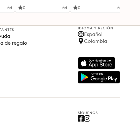
0
0
0
IDIOMA Y REGIÓN
TANTES
Español
yuda
Colombia
ta de regalo
SÍGUENOS