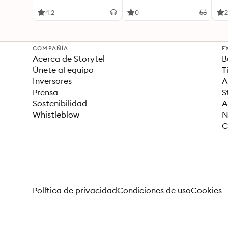
Values
and
Un
4.2
0
2
COMPAÑÍA
E
Acerca de Storytel
B
Únete al equipo
T
Inversores
A
Prensa
S
Sostenibilidad
A
Whistleblow
N
C
Política de privacidad
Condiciones de uso
Cookies