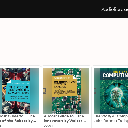
Audiolibros
oosr Guide to… The
A Joosr Guide to... The
The Story of Comp
e of the Robots by
Innovators by Walter
John Dermot Turin
tin Ford: Technology
sr
Isaacson: How a Group
Joosr