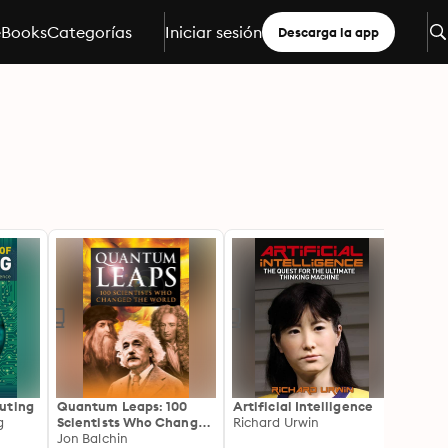
eBooks
Categorías
Iniciar sesión
Descarga la app
uting
Quantum Leaps: 100
Artificial Intelligence
100 C
g
Scientists Who Changed
Richard Urwin
Disas
the World
Jon Balchin
Nigel