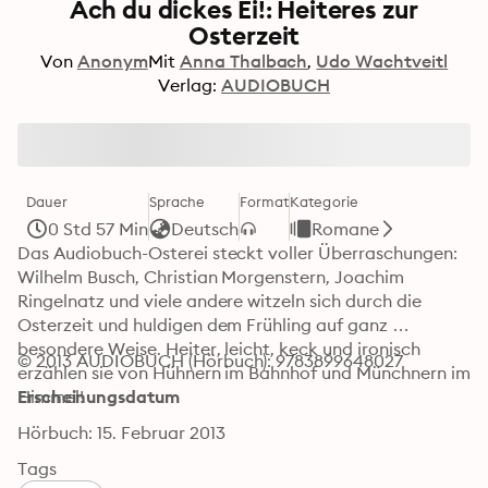
Ach du dickes Ei!: Heiteres zur
Osterzeit
Von
Anonym
Mit
Anna Thalbach
Udo Wachtveitl
Verlag:
AUDIOBUCH
Dauer
Sprache
Format
Kategorie
0 Std 57 Min
Deutsch
Romane
Das Audiobuch-Osterei steckt voller Überraschungen: 
Wilhelm Busch, Christian Morgenstern, Joachim 
Ringelnatz und viele andere witzeln sich durch die 
Osterzeit und huldigen dem Frühling auf ganz 
besondere Weise. Heiter, leicht, keck und ironisch 
© 2013 AUDIOBUCH (Hörbuch): 9783899648027
erzählen sie von Hühnern im Bahnhof und Münchnern im 
Himmel!
Erscheinungsdatum
Hörbuch: 15. Februar 2013
Tags