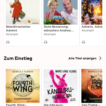
Skandinavischer
Gute Besserung:
Advent, Advent
Advent
wünschen Andrea
Anonym
Anonym
Kathrin Loewig und
Anonym
Johannes Steck
Zum Einstieg
Alle Titel anzeigen
Fourth Wing –
Die Känguru-
Iron Flame –