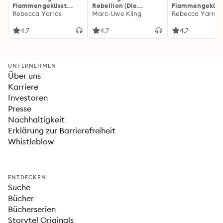
Flammengeküsst
Rebellion (Die
Flammengeküss
(Flammengeküsst-
Rebecca Yarros
Känguru-Werke 5)
Marc-Uwe Kling
(Flammengeküs
Rebecca Yarros
Reihe 1)
Reihe 2): Die
heißersehnte
4.7
4.7
4.7
Fortsetzung des
Fantasy-Erfolgs
»Fourth Wing«
UNTERNEHMEN
Über uns
Karriere
Investoren
Presse
Nachhaltigkeit
Erklärung zur Barrierefreiheit
Whistleblow
ENTDECKEN
Suche
Bücher
Bücherserien
Storytel Originals