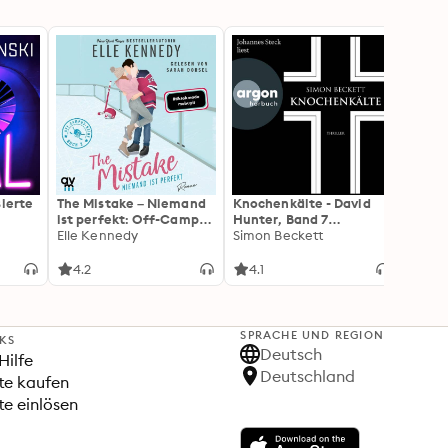
sierte
The Mistake – Niemand
Knochenkälte - David
Onyx 
ist perfekt: Off-Campus
Hunter, Band 7
Flamm
2 | Roman
Elle Kennedy
(Ungekürzte Lesung)
Simon Beckett
(Flam
Rebec
3): Di
Forts
4.2
4.1
4.3
Wing«
SPRACHE UND REGION
NKS
Deutsch
Hilfe
Deutschland
te kaufen
e einlösen