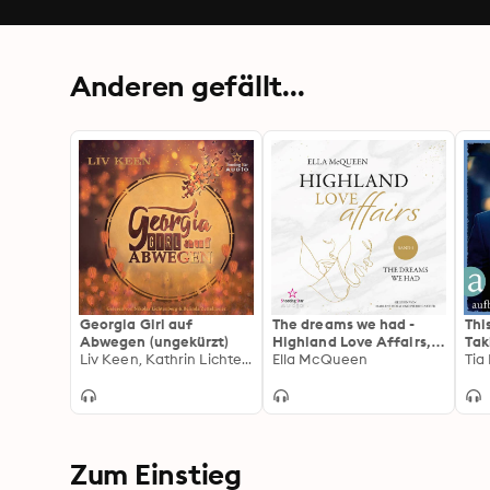
Anderen gefällt...
Georgia Girl auf
The dreams we had -
Thi
Abwegen (ungekürzt)
Highland Love Affairs,
Tak
Liv Keen, Kathrin Lichters
Band 1 (ungekürzt)
Ella McQueen
(Un
Tia
Zum Einstieg