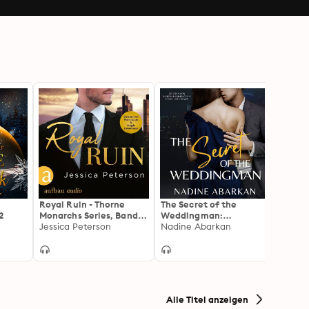
Royal Ruin - Thorne
The Secret of the
The B
2
Monarchs Series, Band 1
Weddingman:
weddi
(Ungekürzt)
Jessica Peterson
spannender
Nadine Abarkan
Laura
Liebesroman
Alle Titel anzeigen