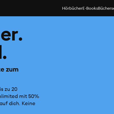
Hörbücher
E-Books
Büchers
er.
.
te zum
is zu 20
nlimited mit 50%
auf dich. Keine