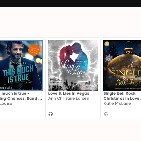
s much is true -
Love & Lies in Vegas
Single Bell Rock:
ing Chances, Band 1
Ann Christine Larsen
Christmas in Love 
gekürzt)
 Louise
Katie McLane