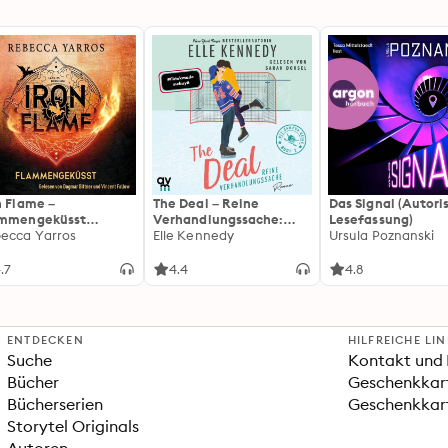
n Flame –
The Deal – Reine
Das Signal (Autori
ammengeküsst
Verhandlungssache:
Lesefassung)
ammengeküsst-Reihe
ecca Yarros
Off-Campus 1 | Roman |
Elle Kennedy
Ursula Poznanski
 Die heißersehnte
BookTok-Liebling |
tsetzung des
Prickelnde College-
.7
4.4
4.8
tasy-Erfolgs »Fourth
Romance für New
ng«
Adults
ENTDECKEN
HILFREICHE LI
Suche
Kontakt und 
Bücher
Geschenkkar
Bücherserien
Geschenkkart
Storytel Originals