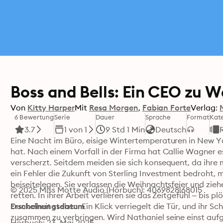
Boss and Bells: Ein CEO zu 
Von
Kitty Harper
Mit
Resa Morgen
Fabian Forte
Verlag:
6 Bewertung
Serie
Dauer
Sprache
Format
Kat
3.7
1 von 1
9 Std 1 Min
Deutsch
Eine Nacht im Büro, eisige Wintertemperaturen in New Yo
hat. Nach einem Vorfall in der Firma hat Callie Wagner es
verscherzt. Seitdem meiden sie sich konsequent, da ihre 
ein Fehler die Zukunft von Sterling Investment bedroht, 
beiseitelegen. Sie verlassen die Weihnachtsfeier und ziehe
© 2025 Miss Motte Audio (Hörbuch): 4069828168015
retten. In ihrer Arbeit verlieren sie das Zeitgefühl – bis plö
Dunkelheit stehen. Ein Klick verriegelt die Tür, und ihr Sc
Erscheinungsdatum
zusammen zu verbringen. Wird Nathaniel seine einst aufg
Hörbuch: 23. Mai 2025