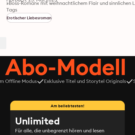
»Boss-Roman« mit weihnachtlichem Flair und sinnlichen 
Tags
Erotischer Liebesroman
 Abo-Modell
em Offline Modus
Exklusive Titel und Storytel Originals
Am beliebtesten!
Unlimited
Für alle, die unbegrenzt hören und lesen