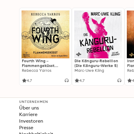
Fourth Wing –
Die Känguru-Rebellion
Iro
Flammengeküsst
(Die Känguru-Werke 5)
Fl
(Flammengeküsst-Reihe
Rebecca Yarros
Marc-Uwe Kling
(Fl
Reb
1)
2):
For
4.7
4.7
4
Fan
Wi
UNTERNEHMEN
Über uns
Karriere
Investoren
Presse