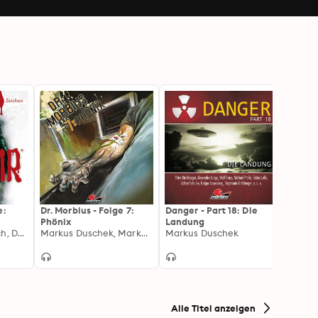
e:
Dr. Morbius - Folge 7:
Danger - Part 18: Die
Danger
Phönix
Landung
Begeg
Sebastian Breidbach, Dennis Ehrhardt
Markus Duschek, Markus Auge
Markus Duschek
Andre
Alle Titel anzeigen