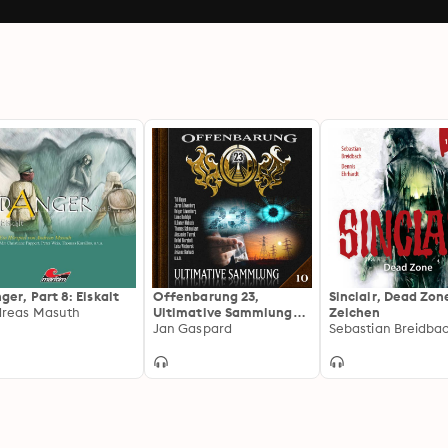
ger, Part 8: Eiskalt
Offenbarung 23,
Sinclair, Dead Zon
reas Masuth
Ultimative Sammlung
Zeichen
Volume 10
Jan Gaspard