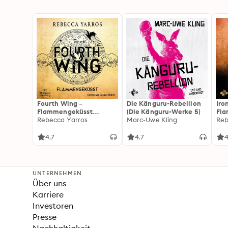
Fourth Wing –
Die Känguru-Rebellion
Iro
Flammengeküsst
(Die Känguru-Werke 5)
Fl
(Flammengeküsst-Reihe
Rebecca Yarros
Marc-Uwe Kling
(Fl
Reb
1)
2):
For
4.7
4.7
4
Fan
Wi
UNTERNEHMEN
Über uns
Karriere
Investoren
Presse