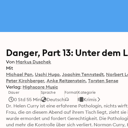
Danger, Part 13: Unter dem 
Von
Markus Duschek
Mit
Michael Pan
Uschi Hugo
Joachim Tennstedt
Norbert L
Peter Kirchberger
Anke Reitzenstein
Torsten Sense
Verlag:
Highscore Music
Dauer
Sprache
Format
Kategorie
0 Std 55 Min
Deutsch
Krimis
Dr. Helen Curry ist eine erfahrene Pathologin, nichts wirft
Frau, die an diesem Abend auf ihrem Tisch liegt, zieht sie 
wurde ermordet und fordert Gerechtigkeit. Die Pathologin
und mehr die Kontrolle über sich verliert. Norman Curry, H