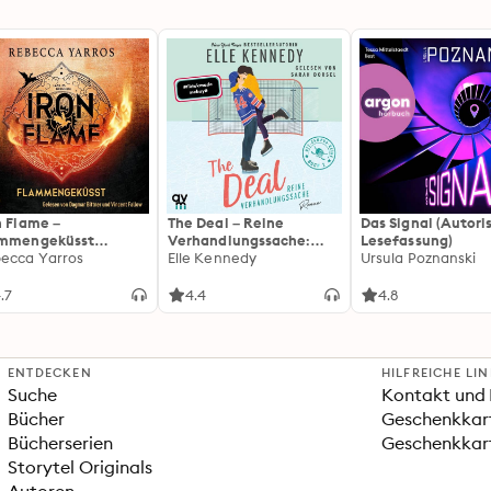
n Flame –
The Deal – Reine
Das Signal (Autori
ammengeküsst
Verhandlungssache:
Lesefassung)
ammengeküsst-Reihe
ecca Yarros
Off-Campus 1 | Roman |
Elle Kennedy
Ursula Poznanski
 Die heißersehnte
BookTok-Liebling |
tsetzung des
Prickelnde College-
.7
4.4
4.8
tasy-Erfolgs »Fourth
Romance für New
ng«
Adults
ENTDECKEN
HILFREICHE LI
Suche
Kontakt und 
Bücher
Geschenkkar
Bücherserien
Geschenkkart
Storytel Originals