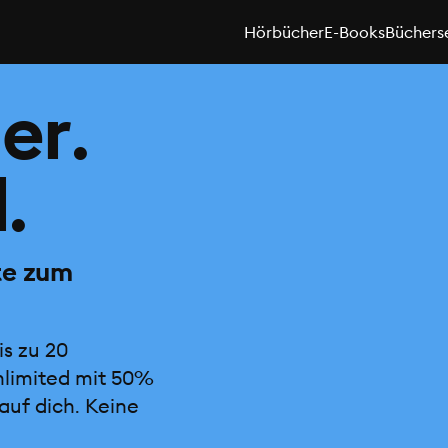
Hörbücher
E-Books
Büchers
er.
.
te zum
is zu 20
nlimited mit 50%
auf dich. Keine