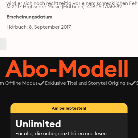
wird er sich noch rechtzeitig vor einem schrecklichen Fe
© 2017 Highscore Music (Hörbuch): 4260507135582
Erscheinungsdatum
Hörbuch: 8. September 2017
 Abo-Modell
em Offline Modus
Exklusive Titel und Storytel Originals
Am beliebtesten!
Unlimited
Für alle, die unbegrenzt hören und lesen