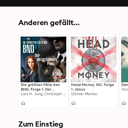
Anderen gefällt...
Die größten Fälle des
Head Money, S01, Folge
Dan
BND, Folge 1: Der
1: Janus
And
unverzichtbare Feind
Lars H. Jung, Christoph Lehmann
Günter Merlau
Zum Einstieg