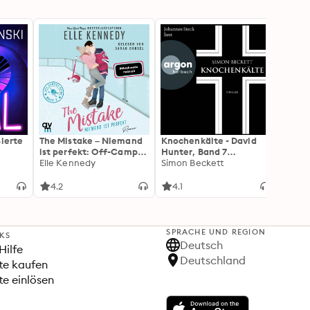
sierte
The Mistake – Niemand
Knochenkälte - David
Onyx 
ist perfekt: Off-Campus
Hunter, Band 7
Flamm
2 | Roman
Elle Kennedy
(Ungekürzte Lesung)
Simon Beckett
(Flam
Rebec
3): Di
Forts
4.2
4.1
4.3
Wing«
SPRACHE UND REGION
NKS
Deutsch
Hilfe
Deutschland
te kaufen
e einlösen