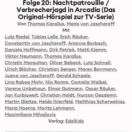
Folge 20: Nachtpatrouille /
Verbrecherjagd in Arcadia (Das
Original-Hörspiel zur TV-Serie)
Von
Thomas Karallus
Mario von Jascheroff
Mit
Lutz Riedel
Tobias Lelle
Erich Räuker
Constantin von Jascheroff
Arianne Borbach
Daniela Hoffmann
Dirk Petrick
Matti Klemm
Viktor Neumann
Thomas Karallus
Christin Marquitan
Oliver Siebeck
Lutz Schnell
Ulrich Blöcher
Christian Senger
Maren Borrmann
Juana von Jascheroff
Gerald Schaale
Lina Rabea Mohr
Nic Romm
Cornelia Waibel
Verena Unbehaun
Elmar Gutmann
Oscar Räuker
Jan Kurbjuweit
Christian Holdt
Nurcan Oezdemir
Martin Gleitze
Heide Ihlenfeld
Matthias Scherwekias
Maria Hoenig
Moritz Lehmann
Maximiliane Mihajlovic
Verlag:
Edelkids