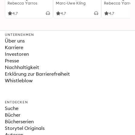
(Flammengeküsst-
Rebecca Yarros
Känguru-Werke 5)
Marc-Uwe Kling
(Flammengeküs
Rebecca Yarros
Reihe 1)
Reihe 2): Die
heißersehnte
4.7
4.7
4.7
Fortsetzung des
Fantasy-Erfolgs
»Fourth Wing«
UNTERNEHMEN
Über uns
Karriere
Investoren
Presse
Nachhaltigkeit
Erklärung zur Barrierefreiheit
Whistleblow
ENTDECKEN
Suche
Bücher
Bücherserien
Storytel Originals
Autoren