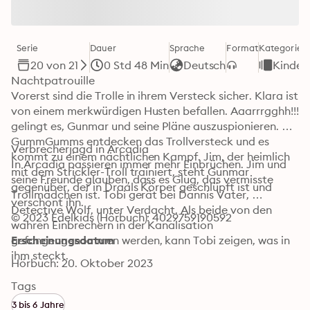
Serie
Dauer
Sprache
Format
Kategorie
20 von 21
0 Std 48 Min
Deutsch
Kinder
Nachtpatrouille

Vorerst sind die Trolle in ihrem Versteck sicher. Klara ist 
von einem merkwürdigen Husten befallen. Aaarrrgghh!!! 
gelingt es, Gunmar und seine Pläne auszuspionieren. Die 
GummGumms entdecken das Trollversteck und es 
Verbrecherjagd in Arcadia

kommt zu einem nächtlichen Kampf. Jim, der heimlich 
In Arcadia passieren immer mehr Einbrüchen. Jim und 
mit dem Strickler-Troll trainiert, steht Gunmar 
seine Freunde glauben, dass es Glug, das vermisste 
gegenüber, der in Draals Körper geschlüpft ist und 
Trollmädchen ist. Tobi gerät bei Dannis Vater, 
verschont ihn.
Detective Wolf, unter Verdacht. Als beide von den 
© 2023 Edelkids (Hörbuch): 4029759190592
wahren Einbrechern in der Kanalisation 
gefangengenommen werden, kann Tobi zeigen, was in 
Erscheinungsdatum
ihm steckt.
Hörbuch: 20. Oktober 2023
Tags
3 bis 6 Jahre