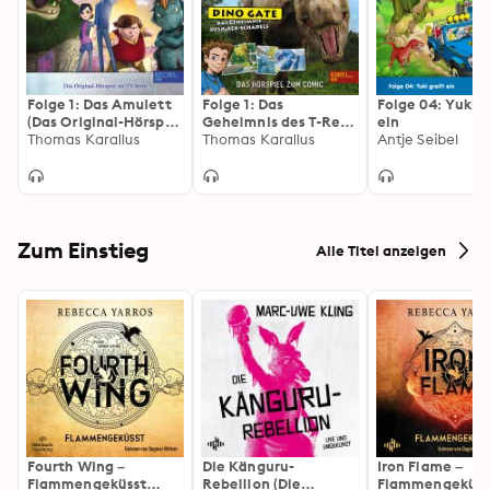
Folge 1: Das Amulett
Folge 1: Das
Folge 04: Yuki g
(Das Original-Hörspiel
Geheimnis des T-Rex-
ein
zur TV-Serie)
Thomas Karallus
Schädels (Das
Thomas Karallus
Antje Seibel
Hörspiel zum Comic)
Zum Einstieg
Alle Titel anzeigen
Fourth Wing –
Die Känguru-
Iron Flame –
Flammengeküsst
Rebellion (Die
Flammengeküss