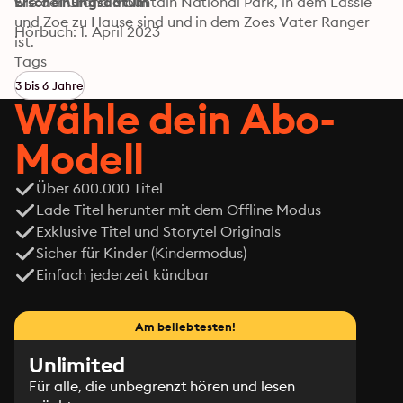
wie der Grand Mountain National Park, in dem Lassie 
Erscheinungsdatum
und Zoe zu Hause sind und in dem Zoes Vater Ranger 
Hörbuch: 1. April 2023
ist.

Zoe ist eine intelligente tatkräftige und mitfühlende 10-
Tags
jährige und Lassie, die menschliche Gefühle genauso 
3 bis 6 Jahre
gut versteht wie ihre junge Besitzerin, ist die perfekte 
Wähle dein Abo-
Gefährtin für Zoe. Zusammen mit den anderen 
menschlichen und tierischen Freunden erleben sie 
Modell
spannende Abenteuer.
Über 600.000 Titel
Lade Titel herunter mit dem Offline Modus
Exklusive Titel und Storytel Originals
Sicher für Kinder (Kindermodus)
Einfach jederzeit kündbar
Am beliebtesten!
Unlimited
Für alle, die unbegrenzt hören und lesen