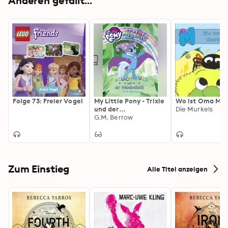
Anderen gefällt...
Folge 73: Freier Vogel
My Little Pony - Trixie
Wo ist Oma Mur
und der
Die Murkels
Wahnsinnstrick
G.M. Berrow
Zum Einstieg
Alle Titel anzeigen