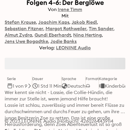
Folgen 4-6: Der Berglöwe
Von
Irene Timm
Mit
Stefan Krause
Joachim Kaps
Jakob Riedl
Sebastian Fitzner
Margot Rothweiler
Tim Sander
Almut Zydra
Gundi Eberhardt
Nina Herting
Jens Uwe Bogadtke
Jodie Banks
Verlag:
LEONINE Audio
Serie
Dauer
Sprache
Format
Kategorie
1 von 9
1 Std 11 Min
Deutsch
Kinderbüch
Wer kennt sie nicht - Lassie, die Collie-Hündin, die 
immer zur Stelle ist, wenn jemand Hilfe braucht!

Lassie ist schlau, zuverlässig und immer bereit Flüsse zu 
durchschwimmen und durchs Feuer zu gehen, um ihre 
junge Besitzerin Zoe zu retten. Das ist eine große 
© 2023 LEONINE Audio (Hörbuch): 4260264439114
Herausforderung, denn Zoes Abenteuerlust ist so groß 