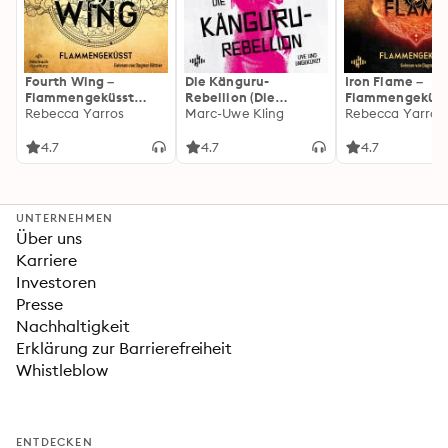
Fourth Wing –
Die Känguru-
Iron Flame –
Flammengeküsst
Rebellion (Die
Flammengeküss
(Flammengeküsst-
Rebecca Yarros
Känguru-Werke 5)
Marc-Uwe Kling
(Flammengeküs
Rebecca Yarros
Reihe 1)
Reihe 2): Die
heißersehnte
4.7
4.7
4.7
Fortsetzung des
Fantasy-Erfolgs
»Fourth Wing«
UNTERNEHMEN
Über uns
Karriere
Investoren
Presse
Nachhaltigkeit
Erklärung zur Barrierefreiheit
Whistleblow
ENTDECKEN