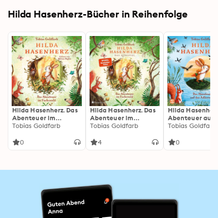
Hilda Hasenherz-Bücher in Reihenfolge
Hilda Hasenherz. Das
Hilda Hasenherz. Das
Hilda Hasenherz
Abenteuer im
Abenteuer im
Abenteuer auf 
Fuchswald
Tobias Goldfarb
Fuchswald: Das
Tobias Goldfarb
Adlerinsel: Vom
Tobias Goldfarb
Hörspiel | SPIEGEL-
SPIEGEL-
Bestseller | Vom
Bestsellerautor
0
4
0
Autor von
«Spekulatius, d
»Spekulatius der
Weihnachtsdrac
Weihnachtsdrache« |
Tierabenteuer 
Tierabenteuer zum
mutiger Heldin
Vorlesen | Mutige
Heldin | Ab 6 Jahren