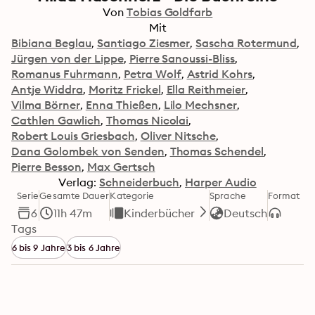
Von
Tobias Goldfarb
Mit
Bibiana Beglau
Santiago Ziesmer
Sascha Rotermund
Jürgen von der Lippe
Pierre Sanoussi-Bliss
Romanus Fuhrmann
Petra Wolf
Astrid Kohrs
Antje Widdra
Moritz Frickel
Ella Reithmeier
Vilma Börner
Enna Thießen
Lilo Mechsner
Cathlen Gawlich
Thomas Nicolai
Robert Louis Griesbach
Oliver Nitsche
Dana Golombek von Senden
Thomas Schendel
Pierre Besson
Max Gertsch
Verlag:
Schneiderbuch
Harper Audio
Serie
Gesamte Dauer
Kategorie
Sprache
Format
6
11h 47m
Kinderbücher
Deutsch
Tags
6 bis 9 Jahre
3 bis 6 Jahre