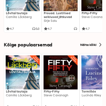
Lõvitaltsutaja
Prouad. Lustilised
Fifty-Fifty
Camilla Läckberg
seiklused jätkuvad
Steve Cavanag
Sirje Salu
4.7
4.7
4.7
Kõige populaarsemad
Näita kõiki
Lõvitaltsutaja
Fifty-Fifty
Tormiõde
Camilla Läckberg
Steve Cavanagh
Lucinda Riley