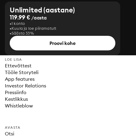
Unlimited (aastane)
119.99 €
/aasta
1 konto
Kuula ja loe piiramatult
Säästa 33%
Proovi kohe
LOE LISA
Ettevõttest
Tööle Storyteli
App features
Investor Relations
Pressiinfo
Kestlikkus
Whistleblow
AVASTA
Otsi