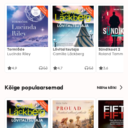
Tormiõde
Lõvitaltsutaja
Sündikaat 2
Lucinda Riley
Camilla Läckberg
Roland Tamm
4.9
4.7
3.6
Kõige populaarsemad
Näita kõiki