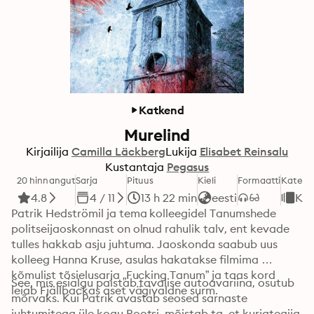
Katkend
Murelind
Kirjailija
Camilla Läckberg
Lukija
Elisabet Reinsalu
Kustantaja
Pegasus
20 hinnangut
Sarja
Pituus
Kieli
Formaatti
Katego
4.8
4 / 11
13 h 22 min
eesti
Kri
Patrik Hedströmil ja tema kolleegidel Tanumshede 
politseijaoskonnast on olnud rahulik talv, ent kevade 
tulles hakkab asju juhtuma. Jaoskonda saabub uus 
kolleeg Hanna Kruse, asulas hakatakse filmima 
kõmulist tõsielusarja „Fucking Tanum” ja taas kord 
See, mis esialgu paistab tavalise autoavariina, osutub 
leiab Fjällbackas aset vägivaldne surm.
mõrvaks. Kui Patrik avastab seosed sarnaste 
juhtumitega üle kogu Rootsi, mõistab ta, et kurjategija 