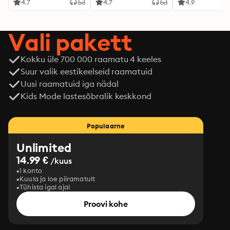
4.7
4.7
4.9
Vali pakett
Kokku üle 700 000 raamatu 4 keeles
Suur valik eestikeelseid raamatuid
Uusi raamatuid iga nädal
Kids Mode lastesõbralik keskkond
Populaarne
Unlimited
14.99 €
/kuus
1 konto
Kuula ja loe piiramatult
Tühista igal ajal
Proovi kohe