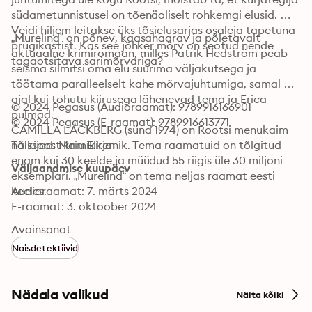
südametunnistusel on tõenäoliselt rohkemgi elusid. 
Veidi hiljem leitakse üks tõsielusarjas osaleja tapetuna 
„Murelind” on põnev, kaasahaarav ja põletavalt 
prügikastist. Kas see jõhker mõrv on seotud nende 
aktuaalne krimiromaan, milles Patrik Hedström peab 
tagaotsitava sarimõrvariga?
seisma silmitsi oma elu suurima väljakutsega ja 
töötama paralleelselt kahe mõrvajuhtumiga, samal 
ajal kui tohutu kiirusega lähenevad tema ja Erica 
© 2024 Pegasus (Audioraamat): 9789916166901
pulmad.

© 2024 Pegasus (E-raamat): 9789916613771
CAMILLA LÄCKBERG (sünd 1974) on Rootsi menukaim 
naissoost krimikirjanik. Tema raamatuid on tõlgitud 
Tõlkijad: Maiu Elken
enam kui 30 keelde ja müüdud 55 riigis üle 30 miljoni 
Väljaandmise kuupäev
eksemplari. „Murelind“ on tema neljas raamat eesti 
keeles.
Audioraamat: 7. märts 2024
E-raamat: 3. oktoober 2024
Avainsanat
Naisdetektiivid
Nädala valikud
Näita kõiki