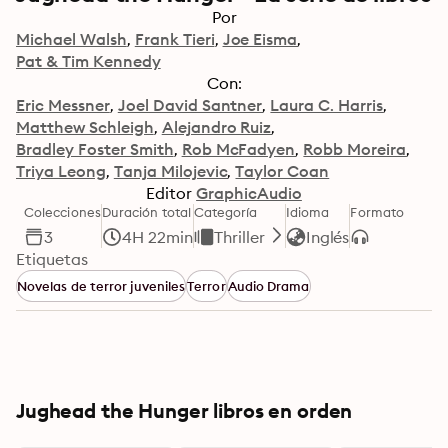
Por
Michael Walsh
Frank Tieri
Joe Eisma
Pat & Tim Kennedy
Con:
Eric Messner
Joel David Santner
Laura C. Harris
Matthew Schleigh
Alejandro Ruiz
Bradley Foster Smith
Rob McFadyen
Robb Moreira
Triya Leong
Tanja Milojevic
Taylor Coan
Editor
GraphicAudio
Colecciones
Duración total
Categoría
Idioma
Formato
3
4H 22min
Thriller
Inglés
Etiquetas
Novelas de terror juveniles
Terror
Audio Drama
Jughead the Hunger libros en orden