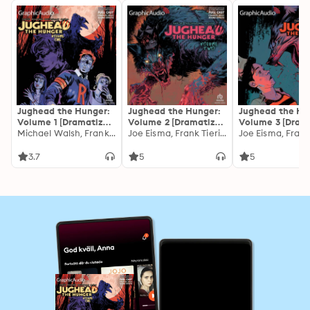
Jughead the Hunger:
Jughead the Hunger:
Jughead the Hu
Volume 1 [Dramatized
Volume 2 [Dramatized
Volume 3 [Dram
Adaptation]: Archie
Michael Walsh, Frank Tieri
Adaptation]: Archie
Joe Eisma, Frank Tieri, Pat & Tim Kennedy
Adaptation]: Ar
Joe Eisma, Frank 
Comics
Comics
Comics
3.7
5
5